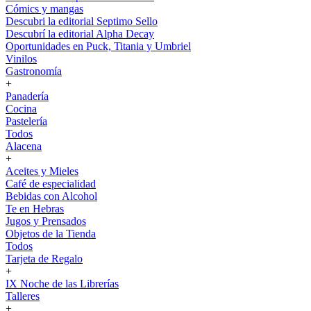
Cómics y mangas
Descubri la editorial Septimo Sello
Descubrí la editorial Alpha Decay
Oportunidades en Puck, Titania y Umbriel
Vinilos
Gastronomía
+
Panadería
Cocina
Pastelería
Todos
Alacena
+
Aceites y Mieles
Café de especialidad
Bebidas con Alcohol
Te en Hebras
Jugos y Prensados
Objetos de la Tienda
Todos
Tarjeta de Regalo
+
IX Noche de las Librerías
Talleres
+