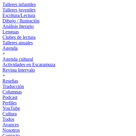
Talleres infantiles
Talleres juveniles
Escritura/Lectura
Dibujo / Ilustración
Análisis literario
Lenguas
Clubes de lectura
Talleres anuales
Agenda
+
Agenda cultural
Actividades en Escaramuza
Revista Intervalo
+
Reseñas
Traducción
Columnas
Podcast
Perfiles
YouTube
Cultura
Todos
Avances
Nosotros
Contacto