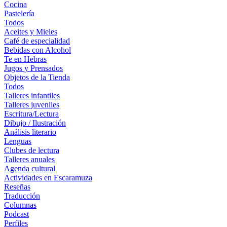
Cocina
Pastelería
Todos
Aceites y Mieles
Café de especialidad
Bebidas con Alcohol
Te en Hebras
Jugos y Prensados
Objetos de la Tienda
Todos
Talleres infantiles
Talleres juveniles
Escritura/Lectura
Dibujo / Ilustración
Análisis literario
Lenguas
Clubes de lectura
Talleres anuales
Agenda cultural
Actividades en Escaramuza
Reseñas
Traducción
Columnas
Podcast
Perfiles