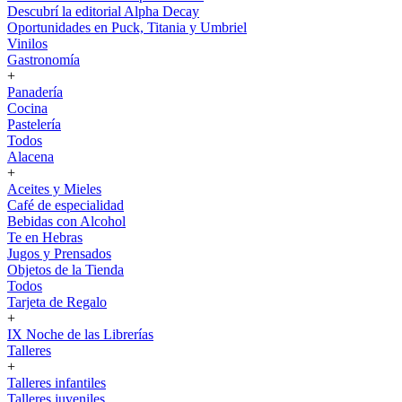
Descubrí la editorial Alpha Decay
Oportunidades en Puck, Titania y Umbriel
Vinilos
Gastronomía
+
Panadería
Cocina
Pastelería
Todos
Alacena
+
Aceites y Mieles
Café de especialidad
Bebidas con Alcohol
Te en Hebras
Jugos y Prensados
Objetos de la Tienda
Todos
Tarjeta de Regalo
+
IX Noche de las Librerías
Talleres
+
Talleres infantiles
Talleres juveniles