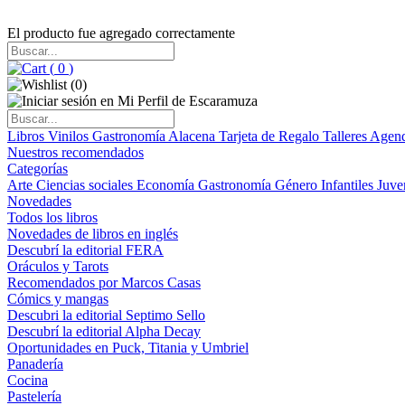
El producto fue agregado correctamente
(
0
)
(
0
)
Libros
Vinilos
Gastronomía
Alacena
Tarjeta de Regalo
Talleres
Agen
Nuestros recomendados
Categorías
Arte
Ciencias sociales
Economía
Gastronomía
Género
Infantiles
Juve
Novedades
Todos los libros
Novedades de libros en inglés
Descubrí la editorial FERA
Oráculos y Tarots
Recomendados por Marcos Casas
Cómics y mangas
Descubri la editorial Septimo Sello
Descubrí la editorial Alpha Decay
Oportunidades en Puck, Titania y Umbriel
Panadería
Cocina
Pastelería