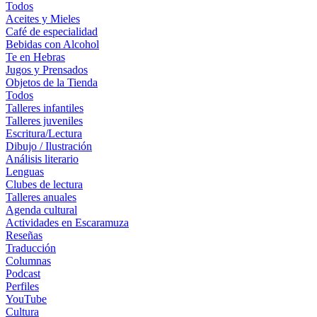
Todos
Aceites y Mieles
Café de especialidad
Bebidas con Alcohol
Te en Hebras
Jugos y Prensados
Objetos de la Tienda
Todos
Talleres infantiles
Talleres juveniles
Escritura/Lectura
Dibujo / Ilustración
Análisis literario
Lenguas
Clubes de lectura
Talleres anuales
Agenda cultural
Actividades en Escaramuza
Reseñas
Traducción
Columnas
Podcast
Perfiles
YouTube
Cultura