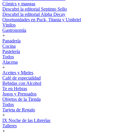
Cómics y mangas
Descubri la editorial Septimo Sello
Descubrí la editorial Alpha Decay
Oportunidades en Puck, Titania y Umbriel
Vinilos
Gastronomía
+
Panadería
Cocina
Pastelería
Todos
Alacena
+
Aceites y Mieles
Café de especialidad
Bebidas con Alcohol
Te en Hebras
Jugos y Prensados
Objetos de la Tienda
Todos
Tarjeta de Regalo
+
IX Noche de las Librerías
Talleres
+