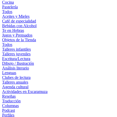
Cocina
Pastelería
Todos
Aceites y Mieles
Café de especialidad
Bebidas con Alcohol
Te en Hebras
Jugos y Prensados
Objetos de la Tienda
Todos
Talleres infantiles
Talleres juveniles
Escritura/Lectura
Dibujo / Ilustración
Análisis literario
Lenguas
Clubes de lectura
Talleres anuales
Agenda cultural
Actividades en Escaramuza
Reseñas
Traducción
Columnas
Podcast
Perfiles