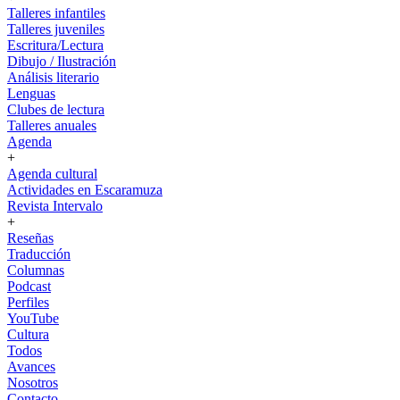
Talleres infantiles
Talleres juveniles
Escritura/Lectura
Dibujo / Ilustración
Análisis literario
Lenguas
Clubes de lectura
Talleres anuales
Agenda
+
Agenda cultural
Actividades en Escaramuza
Revista Intervalo
+
Reseñas
Traducción
Columnas
Podcast
Perfiles
YouTube
Cultura
Todos
Avances
Nosotros
Contacto