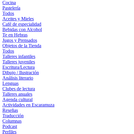
Cocina
Pastelería
Todos
Aceites y Mieles
Café de especialidad
Bebidas con Alcohol
Te en Hebras
Jugos y Prensados
Objetos de la Tienda
Todos
Talleres infantiles
Talleres juveniles
Escritura/Lectura
Dibujo / Ilustración
Análisis literario
Lenguas
Clubes de lectura
Talleres anuales
Agenda cultural
Actividades en Escaramuza
Reseñas
Traducción
Columnas
Podcast
Perfiles