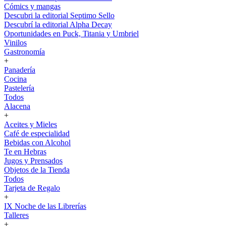
Cómics y mangas
Descubri la editorial Septimo Sello
Descubrí la editorial Alpha Decay
Oportunidades en Puck, Titania y Umbriel
Vinilos
Gastronomía
+
Panadería
Cocina
Pastelería
Todos
Alacena
+
Aceites y Mieles
Café de especialidad
Bebidas con Alcohol
Te en Hebras
Jugos y Prensados
Objetos de la Tienda
Todos
Tarjeta de Regalo
+
IX Noche de las Librerías
Talleres
+