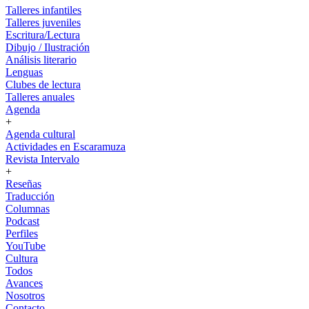
Talleres infantiles
Talleres juveniles
Escritura/Lectura
Dibujo / Ilustración
Análisis literario
Lenguas
Clubes de lectura
Talleres anuales
Agenda
+
Agenda cultural
Actividades en Escaramuza
Revista Intervalo
+
Reseñas
Traducción
Columnas
Podcast
Perfiles
YouTube
Cultura
Todos
Avances
Nosotros
Contacto