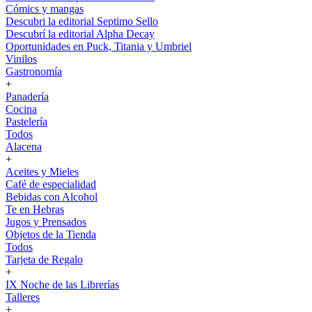
Cómics y mangas
Descubri la editorial Septimo Sello
Descubrí la editorial Alpha Decay
Oportunidades en Puck, Titania y Umbriel
Vinilos
Gastronomía
+
Panadería
Cocina
Pastelería
Todos
Alacena
+
Aceites y Mieles
Café de especialidad
Bebidas con Alcohol
Te en Hebras
Jugos y Prensados
Objetos de la Tienda
Todos
Tarjeta de Regalo
+
IX Noche de las Librerías
Talleres
+