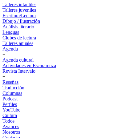
Talleres infantiles
Talleres juveniles
Escritura/Lectura
Dibujo / Ilustración
Análisis literario
Lenguas
Clubes de lectura
Talleres anuales
Agenda
+
Agenda cultural
Actividades en Escaramuza
Revista Intervalo
+
Reseñas
Traducción
Columnas
Podcast
Perfiles
YouTube
Cultura
Todos
Avances
Nosotros
Contacto