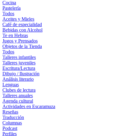
Cocina
Pastelería
Todos
Aceites y Mieles
Café de especialidad
Bebidas con Alcohol
Te en Hebras
Jugos y Prensados
Objetos de la Tienda
Todos
Talleres infantiles
Talleres juveniles
Escritura/Lectura
Dibujo / Ilustración
Análisis literario
Lenguas
Clubes de lectura
Talleres anuales
Agenda cultural
Actividades en Escaramuza
Reseñas
Traducción
Columnas
Podcast
Perfiles