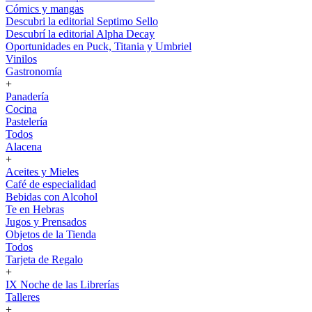
Cómics y mangas
Descubri la editorial Septimo Sello
Descubrí la editorial Alpha Decay
Oportunidades en Puck, Titania y Umbriel
Vinilos
Gastronomía
+
Panadería
Cocina
Pastelería
Todos
Alacena
+
Aceites y Mieles
Café de especialidad
Bebidas con Alcohol
Te en Hebras
Jugos y Prensados
Objetos de la Tienda
Todos
Tarjeta de Regalo
+
IX Noche de las Librerías
Talleres
+