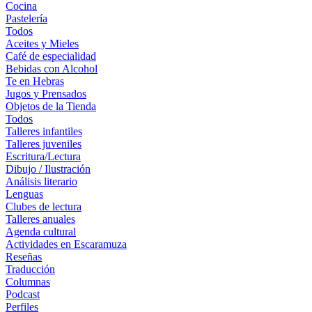
Cocina
Pastelería
Todos
Aceites y Mieles
Café de especialidad
Bebidas con Alcohol
Te en Hebras
Jugos y Prensados
Objetos de la Tienda
Todos
Talleres infantiles
Talleres juveniles
Escritura/Lectura
Dibujo / Ilustración
Análisis literario
Lenguas
Clubes de lectura
Talleres anuales
Agenda cultural
Actividades en Escaramuza
Reseñas
Traducción
Columnas
Podcast
Perfiles