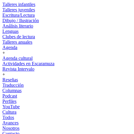
Talleres infantiles
Talleres juveniles
Escritura/Lectura
Dibujo / Ilustración
Análisis literario
Lenguas
Clubes de lectura
Talleres anuales
Agenda
+
Agenda cultural
Actividades en Escaramuza
Revista Intervalo
+
Reseñas
Traducción
Columnas
Podcast
Perfiles
YouTube
Cultura
Todos
Avances
Nosotros
Contacto