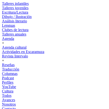
Talleres infantiles
Talleres juveniles
Escritura/Lectura
Dibujo / Ilustración
Análisis literario
Lenguas
Clubes de lectura
Talleres anuales
Agenda
+
Agenda cultural
Actividades en Escaramuza
Revista Intervalo
+
Reseñas
Traducción
Columnas
Podcast
Perfiles
YouTube
Cultura
Todos
Avances
Nosotros
Contacto