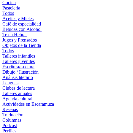
Cocina
Pastelería
Todos
Aceites y Mieles
Café de especialidad
Bebidas con Alcohol
Te en Hebras
Jugos y Prensados
Objetos de la Tienda
Todos
Talleres infantiles
Talleres juveniles
Escritura/Lectura
Dibujo / Ilustración
Análisis literario
Lenguas
Clubes de lectura
Talleres anuales
Agenda cultural
Actividades en Escaramuza
Reseñas
Traducción
Columnas
Podcast
Perfiles