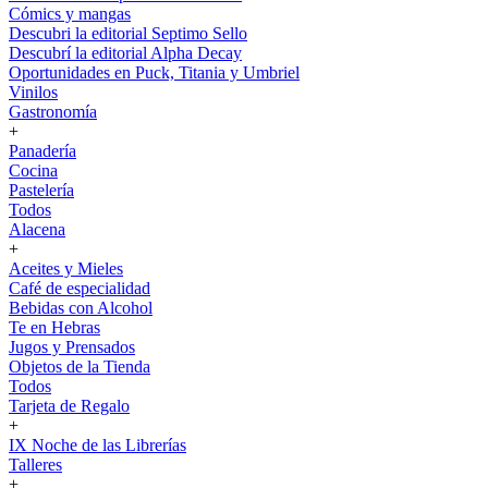
Cómics y mangas
Descubri la editorial Septimo Sello
Descubrí la editorial Alpha Decay
Oportunidades en Puck, Titania y Umbriel
Vinilos
Gastronomía
+
Panadería
Cocina
Pastelería
Todos
Alacena
+
Aceites y Mieles
Café de especialidad
Bebidas con Alcohol
Te en Hebras
Jugos y Prensados
Objetos de la Tienda
Todos
Tarjeta de Regalo
+
IX Noche de las Librerías
Talleres
+