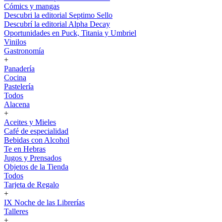
Cómics y mangas
Descubri la editorial Septimo Sello
Descubrí la editorial Alpha Decay
Oportunidades en Puck, Titania y Umbriel
Vinilos
Gastronomía
+
Panadería
Cocina
Pastelería
Todos
Alacena
+
Aceites y Mieles
Café de especialidad
Bebidas con Alcohol
Te en Hebras
Jugos y Prensados
Objetos de la Tienda
Todos
Tarjeta de Regalo
+
IX Noche de las Librerías
Talleres
+