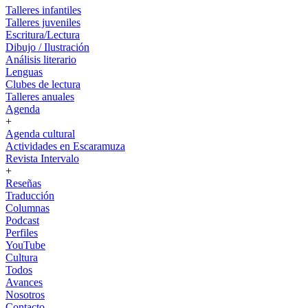
Talleres infantiles
Talleres juveniles
Escritura/Lectura
Dibujo / Ilustración
Análisis literario
Lenguas
Clubes de lectura
Talleres anuales
Agenda
+
Agenda cultural
Actividades en Escaramuza
Revista Intervalo
+
Reseñas
Traducción
Columnas
Podcast
Perfiles
YouTube
Cultura
Todos
Avances
Nosotros
Contacto