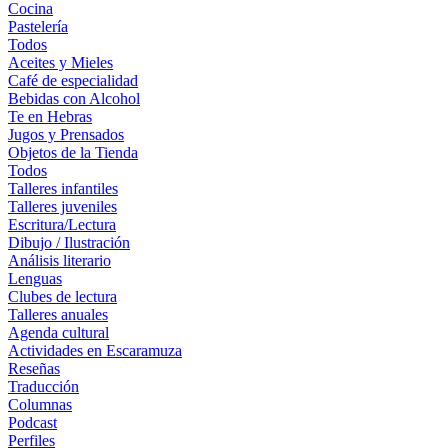
Cocina
Pastelería
Todos
Aceites y Mieles
Café de especialidad
Bebidas con Alcohol
Te en Hebras
Jugos y Prensados
Objetos de la Tienda
Todos
Talleres infantiles
Talleres juveniles
Escritura/Lectura
Dibujo / Ilustración
Análisis literario
Lenguas
Clubes de lectura
Talleres anuales
Agenda cultural
Actividades en Escaramuza
Reseñas
Traducción
Columnas
Podcast
Perfiles