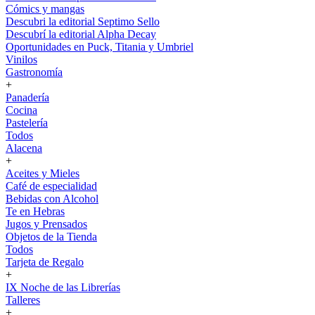
Cómics y mangas
Descubri la editorial Septimo Sello
Descubrí la editorial Alpha Decay
Oportunidades en Puck, Titania y Umbriel
Vinilos
Gastronomía
+
Panadería
Cocina
Pastelería
Todos
Alacena
+
Aceites y Mieles
Café de especialidad
Bebidas con Alcohol
Te en Hebras
Jugos y Prensados
Objetos de la Tienda
Todos
Tarjeta de Regalo
+
IX Noche de las Librerías
Talleres
+