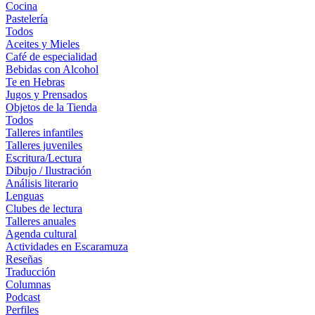
Cocina
Pastelería
Todos
Aceites y Mieles
Café de especialidad
Bebidas con Alcohol
Te en Hebras
Jugos y Prensados
Objetos de la Tienda
Todos
Talleres infantiles
Talleres juveniles
Escritura/Lectura
Dibujo / Ilustración
Análisis literario
Lenguas
Clubes de lectura
Talleres anuales
Agenda cultural
Actividades en Escaramuza
Reseñas
Traducción
Columnas
Podcast
Perfiles