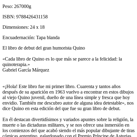
Peso:
267000g
ISBN:
9788426431158
Dimensiones:
24 x 18
Encuadernación:
Tapa blanda
El libro de debut del gran humorista Quino
«Cada libro de Quino es lo que más se parece a la felicidad: la
quinoterapia.»
Gabriel García Márquez
«¡Hola! Este libro fue mi primer libro. Cuarenta y tantos años
después de su aparición en 1963 vuelvo a encontrar en estos dibujos
al viejo Quino juvenil, dueño de una línea simple y fresca que hoy
envidio. También me descubro autor de alguna idea detestable», nos
dice Quino en esta edición del que fue su gran libro de debut.
En él destacan divertidísimos y variados apuntes sobre la religión, la
muerte o las dictaduras militares, y se nos ofrece una inmersión en
los comienzos del que acabó siendo el más popular dibujante de tiras
cómicas argentino, galardonado con el Premio Príncipe de Asturias