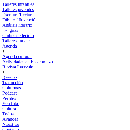
Talleres infantiles
Talleres juveniles
Escritura/Lectura
Dibujo / Ilustración
Análisis literario
Lenguas
Clubes de lectura
Talleres anuales
Agenda
+
Agenda cultural
Actividades en Escaramuza
Revista Intervalo
+
Reseñas
Traducción
Columnas
Podcast
Perfiles
YouTube
Cultura
Todos
Avances
Nosotros
Contacto