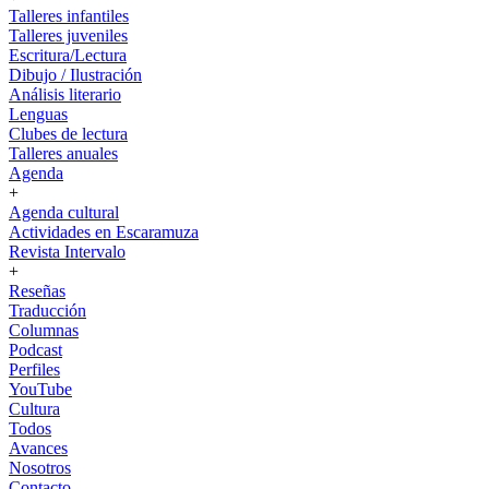
Talleres infantiles
Talleres juveniles
Escritura/Lectura
Dibujo / Ilustración
Análisis literario
Lenguas
Clubes de lectura
Talleres anuales
Agenda
+
Agenda cultural
Actividades en Escaramuza
Revista Intervalo
+
Reseñas
Traducción
Columnas
Podcast
Perfiles
YouTube
Cultura
Todos
Avances
Nosotros
Contacto