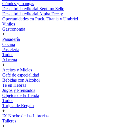
Cómics y mangas
Descubri la editorial Septimo Sello
Descubrí la editorial Alpha Decay
Oportunidades en Puck, Titania y Umbriel
Vinilos
Gastronomía
+
Panadería
Cocina
Pastelería
Todos
Alacena
+
Aceites y Mieles
Café de especialidad
Bebidas con Alcohol
Te en Hebras
Jugos y Prensados
Objetos de la Tienda
Todos
Tarjeta de Regalo
+
IX Noche de las Librerías
Talleres
+