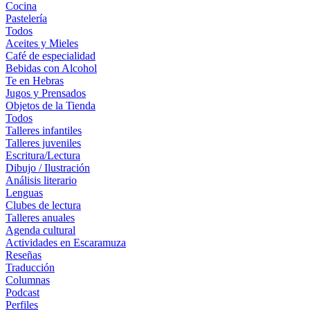
Cocina
Pastelería
Todos
Aceites y Mieles
Café de especialidad
Bebidas con Alcohol
Te en Hebras
Jugos y Prensados
Objetos de la Tienda
Todos
Talleres infantiles
Talleres juveniles
Escritura/Lectura
Dibujo / Ilustración
Análisis literario
Lenguas
Clubes de lectura
Talleres anuales
Agenda cultural
Actividades en Escaramuza
Reseñas
Traducción
Columnas
Podcast
Perfiles