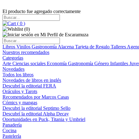
El producto fue agregado correctamente
(
0
)
(
0
)
Libros
Vinilos
Gastronomía
Alacena
Tarjeta de Regalo
Talleres
Agen
Nuestros recomendados
Categorías
Arte
Ciencias sociales
Economía
Gastronomía
Género
Infantiles
Juve
Novedades
Todos los libros
Novedades de libros en inglés
Descubrí la editorial FERA
Oráculos y Tarots
Recomendados por Marcos Casas
Cómics y mangas
Descubri la editorial Septimo Sello
Descubrí la editorial Alpha Decay
Oportunidades en Puck, Titania y Umbriel
Panadería
Cocina
Pastelería