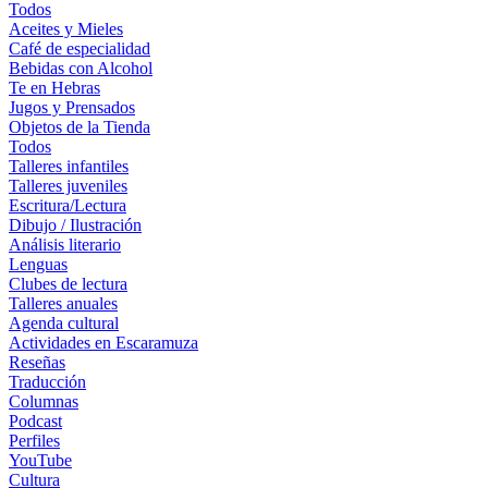
Todos
Aceites y Mieles
Café de especialidad
Bebidas con Alcohol
Te en Hebras
Jugos y Prensados
Objetos de la Tienda
Todos
Talleres infantiles
Talleres juveniles
Escritura/Lectura
Dibujo / Ilustración
Análisis literario
Lenguas
Clubes de lectura
Talleres anuales
Agenda cultural
Actividades en Escaramuza
Reseñas
Traducción
Columnas
Podcast
Perfiles
YouTube
Cultura