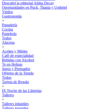
Descubrí la editorial Alpha Decay
Oportunidades en Puck, Titania y Umbriel
Vinilos
Gastronomía
+
Panadería
Cocina
Pastelería
Todos
Alacena
+
Aceites y Mieles
Café de especialidad
Bebidas con Alcohol
Te en Hebras
Jugos y Prensados
Objetos de la Tienda
Todos
Tarjeta de Regalo
+
IX Noche de las Librerías
Talleres
+
Talleres infantiles
Talleres juveniles