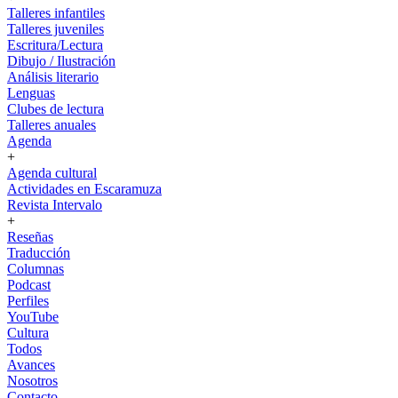
Talleres infantiles
Talleres juveniles
Escritura/Lectura
Dibujo / Ilustración
Análisis literario
Lenguas
Clubes de lectura
Talleres anuales
Agenda
+
Agenda cultural
Actividades en Escaramuza
Revista Intervalo
+
Reseñas
Traducción
Columnas
Podcast
Perfiles
YouTube
Cultura
Todos
Avances
Nosotros
Contacto