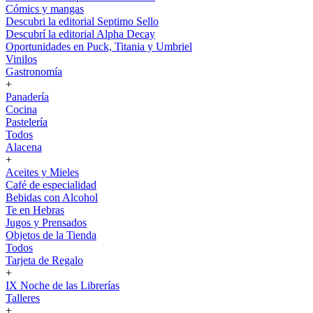
Cómics y mangas
Descubri la editorial Septimo Sello
Descubrí la editorial Alpha Decay
Oportunidades en Puck, Titania y Umbriel
Vinilos
Gastronomía
+
Panadería
Cocina
Pastelería
Todos
Alacena
+
Aceites y Mieles
Café de especialidad
Bebidas con Alcohol
Te en Hebras
Jugos y Prensados
Objetos de la Tienda
Todos
Tarjeta de Regalo
+
IX Noche de las Librerías
Talleres
+