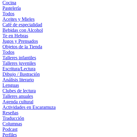
Cocina
Pastelería
Todos
Aceites y Mieles
Café de especialidad
Bebidas con Alcohol
Te en Hebras
Jugos y Prensados
Objetos de la Tienda
Todos
Talleres infantiles
Talleres juveniles
Escritura/Lectura
Dibujo / Ilustración
Análisis literario
Lenguas
Clubes de lectura
Talleres anuales
Agenda cultural
Actividades en Escaramuza
Reseñas
Traducción
Columnas
Podcast
Perfiles