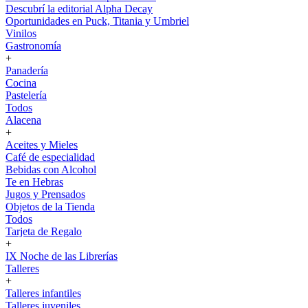
Descubrí la editorial Alpha Decay
Oportunidades en Puck, Titania y Umbriel
Vinilos
Gastronomía
+
Panadería
Cocina
Pastelería
Todos
Alacena
+
Aceites y Mieles
Café de especialidad
Bebidas con Alcohol
Te en Hebras
Jugos y Prensados
Objetos de la Tienda
Todos
Tarjeta de Regalo
+
IX Noche de las Librerías
Talleres
+
Talleres infantiles
Talleres juveniles