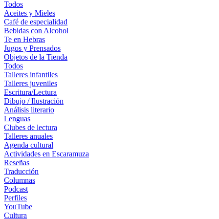
Todos
Aceites y Mieles
Café de especialidad
Bebidas con Alcohol
Te en Hebras
Jugos y Prensados
Objetos de la Tienda
Todos
Talleres infantiles
Talleres juveniles
Escritura/Lectura
Dibujo / Ilustración
Análisis literario
Lenguas
Clubes de lectura
Talleres anuales
Agenda cultural
Actividades en Escaramuza
Reseñas
Traducción
Columnas
Podcast
Perfiles
YouTube
Cultura