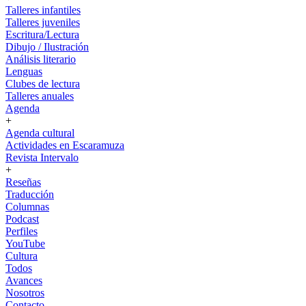
Talleres infantiles
Talleres juveniles
Escritura/Lectura
Dibujo / Ilustración
Análisis literario
Lenguas
Clubes de lectura
Talleres anuales
Agenda
+
Agenda cultural
Actividades en Escaramuza
Revista Intervalo
+
Reseñas
Traducción
Columnas
Podcast
Perfiles
YouTube
Cultura
Todos
Avances
Nosotros
Contacto