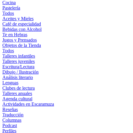
Cocina
Pastelería
Todos
Aceites y Mieles
Café de especialidad
Bebidas con Alcohol
Te en Hebras
Jugos y Prensados
Objetos de la Tienda
Todos
Talleres infantiles
Talleres juveniles
Escritura/Lectura
Dibujo / Ilustración
Análisis literario
Lenguas
Clubes de lectura
Talleres anuales
Agenda cultural
Actividades en Escaramuza
Reseñas
Traducción
Columnas
Podcast
Perfiles