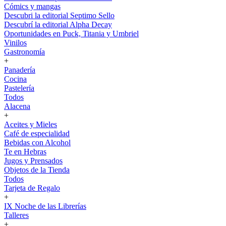
Cómics y mangas
Descubri la editorial Septimo Sello
Descubrí la editorial Alpha Decay
Oportunidades en Puck, Titania y Umbriel
Vinilos
Gastronomía
+
Panadería
Cocina
Pastelería
Todos
Alacena
+
Aceites y Mieles
Café de especialidad
Bebidas con Alcohol
Te en Hebras
Jugos y Prensados
Objetos de la Tienda
Todos
Tarjeta de Regalo
+
IX Noche de las Librerías
Talleres
+