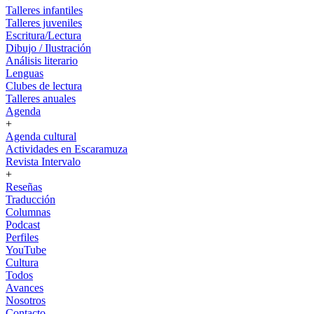
Talleres infantiles
Talleres juveniles
Escritura/Lectura
Dibujo / Ilustración
Análisis literario
Lenguas
Clubes de lectura
Talleres anuales
Agenda
+
Agenda cultural
Actividades en Escaramuza
Revista Intervalo
+
Reseñas
Traducción
Columnas
Podcast
Perfiles
YouTube
Cultura
Todos
Avances
Nosotros
Contacto