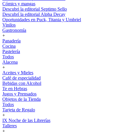
Cómics y mangas
Descubri la editorial Septimo Sello
Descubrí la editorial Alpha Decay
Oportunidades en Puck, Titania y Umbriel
Vinilos
Gastronomía
+
Panadería
Cocina
Pastelería
Todos
Alacena
+
Aceites y Mieles
Café de especialidad
Bebidas con Alcohol
Te en Hebras
Jugos y Prensados
Objetos de la Tienda
Todos
Tarjeta de Regalo
+
IX Noche de las Librerías
Talleres
+