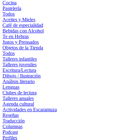
Cocina
Pastelería
Todos
Aceites y Mieles
Café de especialidad
Bebidas con Alcohol
Te en Hebras
Jugos y Prensados
Objetos de la Tienda
Todos
Talleres infantiles
Talleres juveniles
Escritura/Lectura
Dibujo / Ilustración
Análisis literario
Lenguas
Clubes de lectura
Talleres anuales
Agenda cultural
Actividades en Escaramuza
Reseñas
Traducción
Columnas
Podcast
Perfiles