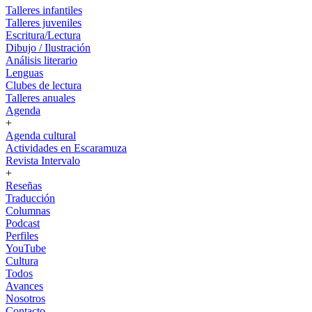
Talleres infantiles
Talleres juveniles
Escritura/Lectura
Dibujo / Ilustración
Análisis literario
Lenguas
Clubes de lectura
Talleres anuales
Agenda
+
Agenda cultural
Actividades en Escaramuza
Revista Intervalo
+
Reseñas
Traducción
Columnas
Podcast
Perfiles
YouTube
Cultura
Todos
Avances
Nosotros
Contacto