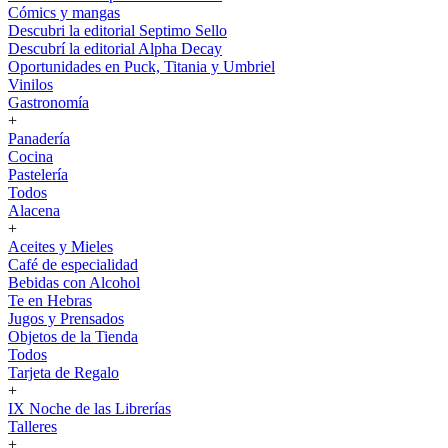
Cómics y mangas
Descubri la editorial Septimo Sello
Descubrí la editorial Alpha Decay
Oportunidades en Puck, Titania y Umbriel
Vinilos
Gastronomía
+
Panadería
Cocina
Pastelería
Todos
Alacena
+
Aceites y Mieles
Café de especialidad
Bebidas con Alcohol
Te en Hebras
Jugos y Prensados
Objetos de la Tienda
Todos
Tarjeta de Regalo
+
IX Noche de las Librerías
Talleres
+