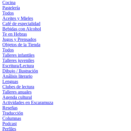
Cocina
Pastelería
Todos
Aceites y Mieles
Café de especialidad
Bebidas con Alcohol
Te en Hebras
Jugos y Prensados
Objetos de la Tienda
Todos
Talleres infantiles
Talleres juveniles
Escritura/Lectura
Dibujo / Ilustración
Análisis literario
Lenguas
Clubes de lectura
Talleres anuales
Agenda cultural
Actividades en Escaramuza
Reseñas
Traducción
Columnas
Podcast
Perfiles