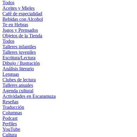
Todos
Aceites y Mieles
Café de especialidad
Bebidas con Alcohol
Te en Hebras
Jugos y Prensados
Objetos de la Tienda
Todos
Talleres infantiles
Talleres juveniles
Escritura/Lectura
Dibujo / Ilustración
Análisis literario
Lenguas
Clubes de lectura
Talleres anuales
Agenda cultural
Actividades en Escaramuza
Reseñas
Traducción
Columnas
Podcast
Perfiles
YouTube
Cultura