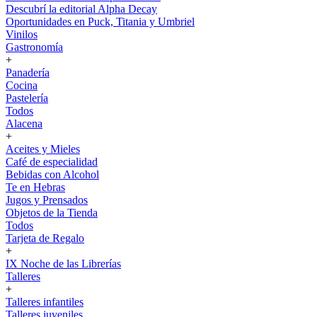
Descubrí la editorial Alpha Decay
Oportunidades en Puck, Titania y Umbriel
Vinilos
Gastronomía
+
Panadería
Cocina
Pastelería
Todos
Alacena
+
Aceites y Mieles
Café de especialidad
Bebidas con Alcohol
Te en Hebras
Jugos y Prensados
Objetos de la Tienda
Todos
Tarjeta de Regalo
+
IX Noche de las Librerías
Talleres
+
Talleres infantiles
Talleres juveniles