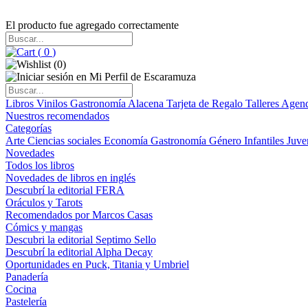
El producto fue agregado correctamente
(
0
)
(
0
)
Libros
Vinilos
Gastronomía
Alacena
Tarjeta de Regalo
Talleres
Agen
Nuestros recomendados
Categorías
Arte
Ciencias sociales
Economía
Gastronomía
Género
Infantiles
Juve
Novedades
Todos los libros
Novedades de libros en inglés
Descubrí la editorial FERA
Oráculos y Tarots
Recomendados por Marcos Casas
Cómics y mangas
Descubri la editorial Septimo Sello
Descubrí la editorial Alpha Decay
Oportunidades en Puck, Titania y Umbriel
Panadería
Cocina
Pastelería