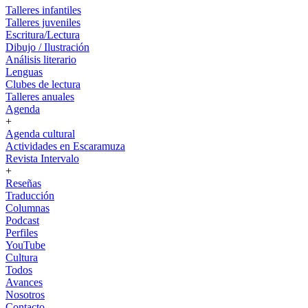
Talleres infantiles
Talleres juveniles
Escritura/Lectura
Dibujo / Ilustración
Análisis literario
Lenguas
Clubes de lectura
Talleres anuales
Agenda
+
Agenda cultural
Actividades en Escaramuza
Revista Intervalo
+
Reseñas
Traducción
Columnas
Podcast
Perfiles
YouTube
Cultura
Todos
Avances
Nosotros
Contacto