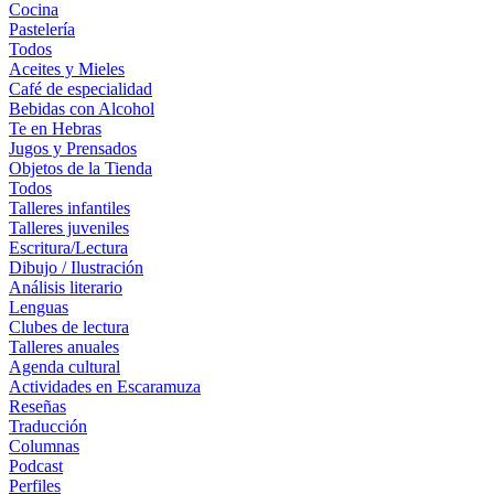
Cocina
Pastelería
Todos
Aceites y Mieles
Café de especialidad
Bebidas con Alcohol
Te en Hebras
Jugos y Prensados
Objetos de la Tienda
Todos
Talleres infantiles
Talleres juveniles
Escritura/Lectura
Dibujo / Ilustración
Análisis literario
Lenguas
Clubes de lectura
Talleres anuales
Agenda cultural
Actividades en Escaramuza
Reseñas
Traducción
Columnas
Podcast
Perfiles