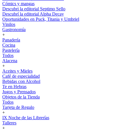
Cómics y mangas
Descubri la editorial Septimo Sello
Descubrí la editorial Alpha Decay
Oportunidades en Puck, Titania y Umbriel
Vinilos
Gastronomía
+
Panadería
Cocina
Pastelería
Todos
Alacena
+
Aceites y Mieles
Café de especialidad
Bebidas con Alcohol
Te en Hebras
Jugos y Prensados
Objetos de la Tienda
Todos
Tarjeta de Regalo
+
IX Noche de las Librerías
Talleres
+