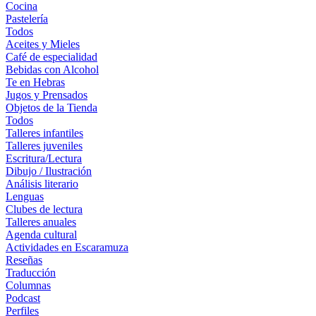
Cocina
Pastelería
Todos
Aceites y Mieles
Café de especialidad
Bebidas con Alcohol
Te en Hebras
Jugos y Prensados
Objetos de la Tienda
Todos
Talleres infantiles
Talleres juveniles
Escritura/Lectura
Dibujo / Ilustración
Análisis literario
Lenguas
Clubes de lectura
Talleres anuales
Agenda cultural
Actividades en Escaramuza
Reseñas
Traducción
Columnas
Podcast
Perfiles