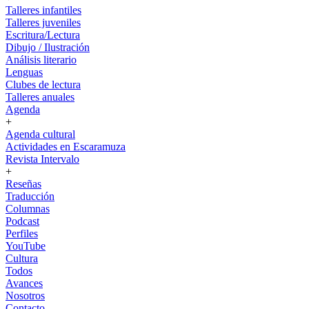
Talleres infantiles
Talleres juveniles
Escritura/Lectura
Dibujo / Ilustración
Análisis literario
Lenguas
Clubes de lectura
Talleres anuales
Agenda
+
Agenda cultural
Actividades en Escaramuza
Revista Intervalo
+
Reseñas
Traducción
Columnas
Podcast
Perfiles
YouTube
Cultura
Todos
Avances
Nosotros
Contacto