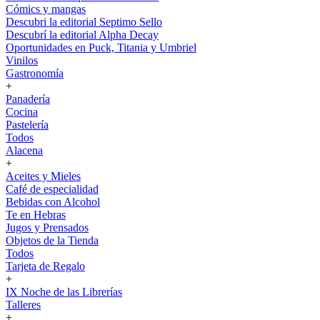
Cómics y mangas
Descubri la editorial Septimo Sello
Descubrí la editorial Alpha Decay
Oportunidades en Puck, Titania y Umbriel
Vinilos
Gastronomía
+
Panadería
Cocina
Pastelería
Todos
Alacena
+
Aceites y Mieles
Café de especialidad
Bebidas con Alcohol
Te en Hebras
Jugos y Prensados
Objetos de la Tienda
Todos
Tarjeta de Regalo
+
IX Noche de las Librerías
Talleres
+