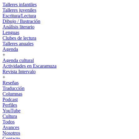
Talleres infantiles
Talleres juveniles
Escritura/Lectura
Dibujo / Ilustración
Análisis literario
Lenguas
Clubes de lectura
Talleres anuales
Agenda
+
Agenda cultural
Actividades en Escaramuza
Revista Intervalo
+
Reseñas
Traducción
Columnas
Podcast
Perfiles
YouTube
Cultura
Todos
Avances
Nosotros
Contacto