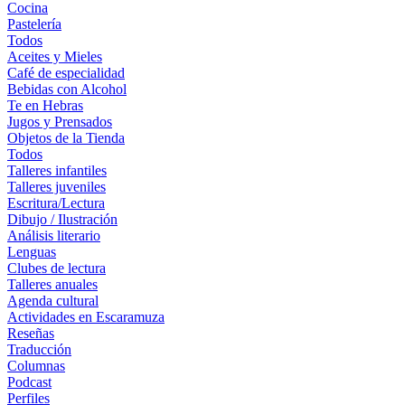
Cocina
Pastelería
Todos
Aceites y Mieles
Café de especialidad
Bebidas con Alcohol
Te en Hebras
Jugos y Prensados
Objetos de la Tienda
Todos
Talleres infantiles
Talleres juveniles
Escritura/Lectura
Dibujo / Ilustración
Análisis literario
Lenguas
Clubes de lectura
Talleres anuales
Agenda cultural
Actividades en Escaramuza
Reseñas
Traducción
Columnas
Podcast
Perfiles