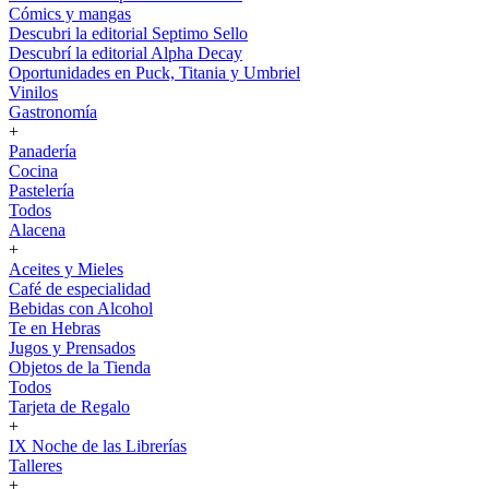
Cómics y mangas
Descubri la editorial Septimo Sello
Descubrí la editorial Alpha Decay
Oportunidades en Puck, Titania y Umbriel
Vinilos
Gastronomía
+
Panadería
Cocina
Pastelería
Todos
Alacena
+
Aceites y Mieles
Café de especialidad
Bebidas con Alcohol
Te en Hebras
Jugos y Prensados
Objetos de la Tienda
Todos
Tarjeta de Regalo
+
IX Noche de las Librerías
Talleres
+