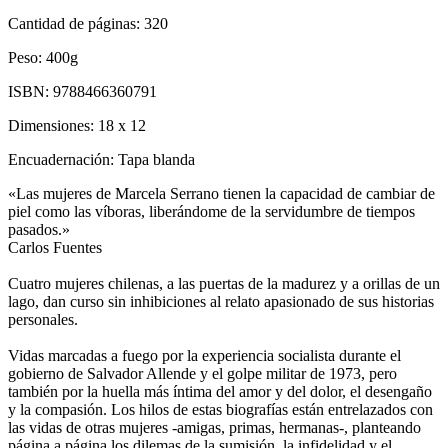
Cantidad de páginas:
320
Peso:
400g
ISBN:
9788466360791
Dimensiones:
18 x 12
Encuadernación:
Tapa blanda
«Las mujeres de Marcela Serrano tienen la capacidad de cambiar de
piel como las víboras, liberándome de la servidumbre de tiempos
pasados.»
Carlos Fuentes
Cuatro mujeres chilenas, a las puertas de la madurez y a orillas de un
lago, dan curso sin inhibiciones al relato apasionado de sus historias
personales.
Vidas marcadas a fuego por la experiencia socialista durante el
gobierno de Salvador Allende y el golpe militar de 1973, pero
también por la huella más íntima del amor y del dolor, el desengaño
y la compasión. Los hilos de estas biografías están entrelazados con
las vidas de otras mujeres -amigas, primas, hermanas-, planteando
página a página los dilemas de la sumisión, la infidelidad y el