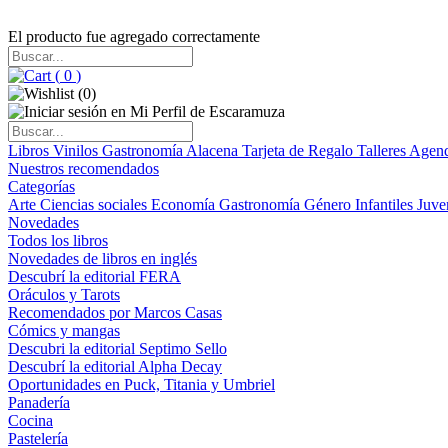
El producto fue agregado correctamente
(
0
)
(
0
)
Libros
Vinilos
Gastronomía
Alacena
Tarjeta de Regalo
Talleres
Agen
Nuestros recomendados
Categorías
Arte
Ciencias sociales
Economía
Gastronomía
Género
Infantiles
Juve
Novedades
Todos los libros
Novedades de libros en inglés
Descubrí la editorial FERA
Oráculos y Tarots
Recomendados por Marcos Casas
Cómics y mangas
Descubri la editorial Septimo Sello
Descubrí la editorial Alpha Decay
Oportunidades en Puck, Titania y Umbriel
Panadería
Cocina
Pastelería