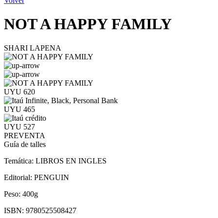
Volver
NOT A HAPPY FAMILY
SHARI LAPENA
UYU 620
UYU 465
UYU 527
PREVENTA
Guía de talles
Temática:
LIBROS EN INGLES
Editorial:
PENGUIN
Peso:
400g
ISBN:
9780525508427