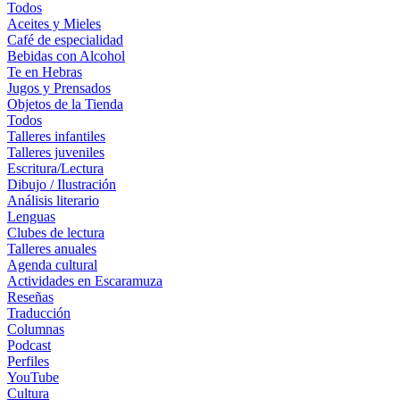
Todos
Aceites y Mieles
Café de especialidad
Bebidas con Alcohol
Te en Hebras
Jugos y Prensados
Objetos de la Tienda
Todos
Talleres infantiles
Talleres juveniles
Escritura/Lectura
Dibujo / Ilustración
Análisis literario
Lenguas
Clubes de lectura
Talleres anuales
Agenda cultural
Actividades en Escaramuza
Reseñas
Traducción
Columnas
Podcast
Perfiles
YouTube
Cultura