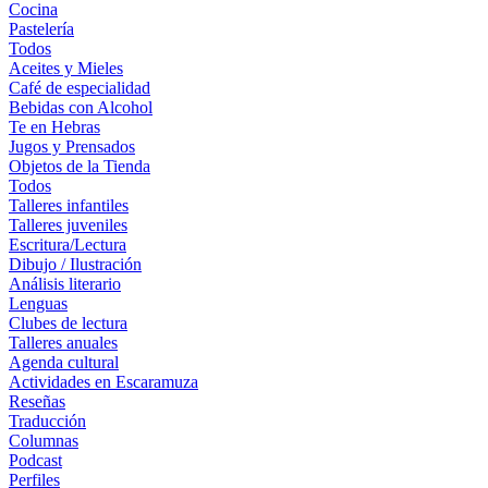
Cocina
Pastelería
Todos
Aceites y Mieles
Café de especialidad
Bebidas con Alcohol
Te en Hebras
Jugos y Prensados
Objetos de la Tienda
Todos
Talleres infantiles
Talleres juveniles
Escritura/Lectura
Dibujo / Ilustración
Análisis literario
Lenguas
Clubes de lectura
Talleres anuales
Agenda cultural
Actividades en Escaramuza
Reseñas
Traducción
Columnas
Podcast
Perfiles