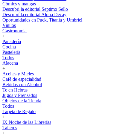
Cómics y mangas
Descubri la editorial Septimo Sello
Descubrí la editorial Alpha Decay
Oportunidades en Puck, Titania y Umbriel
Vinilos
Gastronomía
+
Panadería
Cocina
Pastelería
Todos
Alacena
+
Aceites y Mieles
Café de especialidad
Bebidas con Alcohol
Te en Hebras
Jugos y Prensados
Objetos de la Tienda
Todos
Tarjeta de Regalo
+
IX Noche de las Librerías
Talleres
+