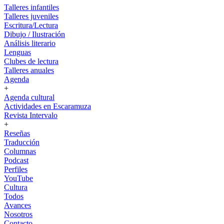
Talleres infantiles
Talleres juveniles
Escritura/Lectura
Dibujo / Ilustración
Análisis literario
Lenguas
Clubes de lectura
Talleres anuales
Agenda
+
Agenda cultural
Actividades en Escaramuza
Revista Intervalo
+
Reseñas
Traducción
Columnas
Podcast
Perfiles
YouTube
Cultura
Todos
Avances
Nosotros
Contacto