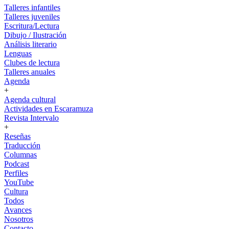
Talleres infantiles
Talleres juveniles
Escritura/Lectura
Dibujo / Ilustración
Análisis literario
Lenguas
Clubes de lectura
Talleres anuales
Agenda
+
Agenda cultural
Actividades en Escaramuza
Revista Intervalo
+
Reseñas
Traducción
Columnas
Podcast
Perfiles
YouTube
Cultura
Todos
Avances
Nosotros
Contacto