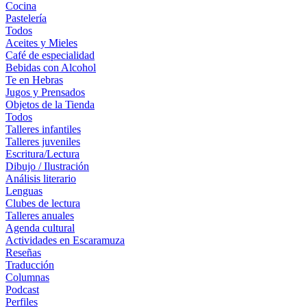
Cocina
Pastelería
Todos
Aceites y Mieles
Café de especialidad
Bebidas con Alcohol
Te en Hebras
Jugos y Prensados
Objetos de la Tienda
Todos
Talleres infantiles
Talleres juveniles
Escritura/Lectura
Dibujo / Ilustración
Análisis literario
Lenguas
Clubes de lectura
Talleres anuales
Agenda cultural
Actividades en Escaramuza
Reseñas
Traducción
Columnas
Podcast
Perfiles