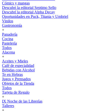
Cómics y mangas
Descubri la editorial Septimo Sello
Descubrí la editorial Alpha Decay
Oportunidades en Puck, Titania y Umbriel
Vinilos
Gastronomía
+
Panadería
Cocina
Pastelería
Todos
Alacena
+
Aceites y Mieles
Café de especialidad
Bebidas con Alcohol
Te en Hebras
Jugos y Prensados
Objetos de la Tienda
Todos
Tarjeta de Regalo
+
IX Noche de las Librerías
Talleres
+