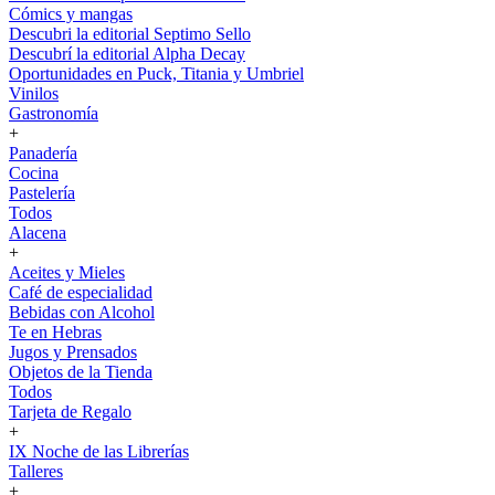
Cómics y mangas
Descubri la editorial Septimo Sello
Descubrí la editorial Alpha Decay
Oportunidades en Puck, Titania y Umbriel
Vinilos
Gastronomía
+
Panadería
Cocina
Pastelería
Todos
Alacena
+
Aceites y Mieles
Café de especialidad
Bebidas con Alcohol
Te en Hebras
Jugos y Prensados
Objetos de la Tienda
Todos
Tarjeta de Regalo
+
IX Noche de las Librerías
Talleres
+