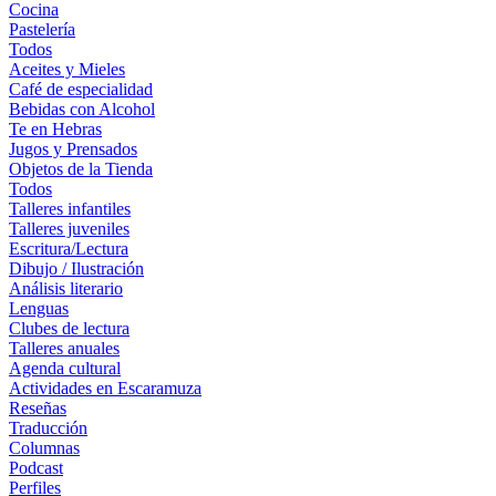
Cocina
Pastelería
Todos
Aceites y Mieles
Café de especialidad
Bebidas con Alcohol
Te en Hebras
Jugos y Prensados
Objetos de la Tienda
Todos
Talleres infantiles
Talleres juveniles
Escritura/Lectura
Dibujo / Ilustración
Análisis literario
Lenguas
Clubes de lectura
Talleres anuales
Agenda cultural
Actividades en Escaramuza
Reseñas
Traducción
Columnas
Podcast
Perfiles