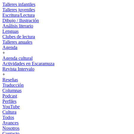
Talleres infantiles
Talleres juveniles
Escritura/Lectura
Dibujo / Ilustración
Análisis literario
Lenguas
Clubes de lectura
Talleres anuales
Agenda
+
Agenda cultural
Actividades en Escaramuza
Revista Intervalo
+
Reseñas
Traducción
Columnas
Podcast
Perfiles
YouTube
Cultura
Todos
Avances
Nosotros
Contacto