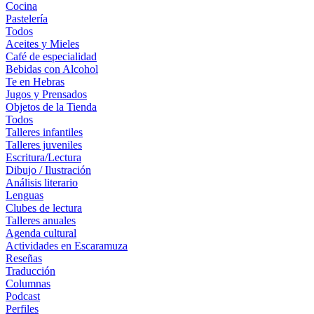
Cocina
Pastelería
Todos
Aceites y Mieles
Café de especialidad
Bebidas con Alcohol
Te en Hebras
Jugos y Prensados
Objetos de la Tienda
Todos
Talleres infantiles
Talleres juveniles
Escritura/Lectura
Dibujo / Ilustración
Análisis literario
Lenguas
Clubes de lectura
Talleres anuales
Agenda cultural
Actividades en Escaramuza
Reseñas
Traducción
Columnas
Podcast
Perfiles