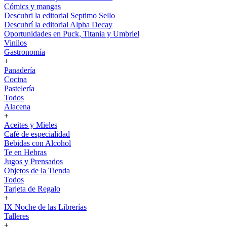
Cómics y mangas
Descubri la editorial Septimo Sello
Descubrí la editorial Alpha Decay
Oportunidades en Puck, Titania y Umbriel
Vinilos
Gastronomía
+
Panadería
Cocina
Pastelería
Todos
Alacena
+
Aceites y Mieles
Café de especialidad
Bebidas con Alcohol
Te en Hebras
Jugos y Prensados
Objetos de la Tienda
Todos
Tarjeta de Regalo
+
IX Noche de las Librerías
Talleres
+