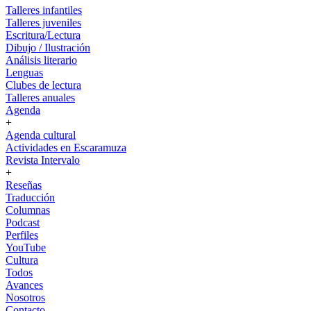
Talleres infantiles
Talleres juveniles
Escritura/Lectura
Dibujo / Ilustración
Análisis literario
Lenguas
Clubes de lectura
Talleres anuales
Agenda
+
Agenda cultural
Actividades en Escaramuza
Revista Intervalo
+
Reseñas
Traducción
Columnas
Podcast
Perfiles
YouTube
Cultura
Todos
Avances
Nosotros
Contacto