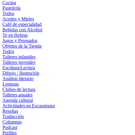
Cocina
Pastelería
Todos
Aceites y Mieles
Café de especialidad
Bebidas con Alcohol
Te en Hebras
Jugos y Prensados
Objetos de la Tienda
Todos
Talleres infantiles
Talleres juveniles
Escritura/Lectura
Dibujo / Ilustración
Análisis literario
Lenguas
Clubes de lectura
Talleres anuales
Agenda cultural
Actividades en Escaramuza
Reseñas
Traducción
Columnas
Podcast
Perfiles