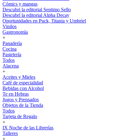
Cómics y mangas
Descubri la editorial Septimo Sello
Descubrí la editorial Alpha Decay
Oportunidades en Puck, Titania y Umbriel
Vinilos
Gastronomía
+
Panadería
Cocina
Pastelería
Todos
Alacena
+
Aceites y Mieles
Café de especialidad
Bebidas con Alcohol
Te en Hebras
Jugos y Prensados
Objetos de la Tienda
Todos
Tarjeta de Regalo
+
IX Noche de las Librerías
Talleres
+