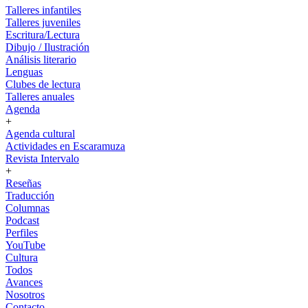
Talleres infantiles
Talleres juveniles
Escritura/Lectura
Dibujo / Ilustración
Análisis literario
Lenguas
Clubes de lectura
Talleres anuales
Agenda
+
Agenda cultural
Actividades en Escaramuza
Revista Intervalo
+
Reseñas
Traducción
Columnas
Podcast
Perfiles
YouTube
Cultura
Todos
Avances
Nosotros
Contacto