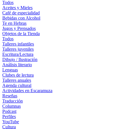
Todos
Aceites y Mieles
Café de especialidad
Bebidas con Alcohol
Te en Hebras
Jugos y Prensados
Objetos de la Tienda
Todos
Talleres infantiles
Talleres juveniles
Escritura/Lectura
Dibujo / Ilustración
Análisis literario
Lenguas
Clubes de lectura
Talleres anuales
Agenda cultural
Actividades en Escaramuza
Reseñas
Traducción
Columnas
Podcast
Perfiles
YouTube
Cultura