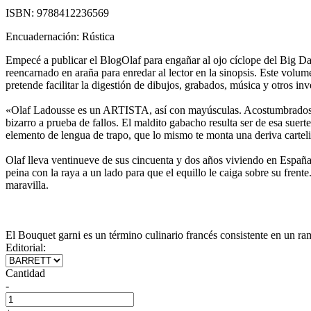
ISBN:
9788412236569
Encuadernación:
Rústica
Empecé a publicar el BlogOlaf para engañar al ojo cíclope del Big Data
reencarnado en araña para enredar al lector en la sinopsis. Este volu
pretende facilitar la digestión de dibujos, grabados, música y otros in
«Olaf Ladousse es un ARTISTA, así con mayúsculas. Acostumbrados co
bizarro a prueba de fallos. El maldito gabacho resulta ser de esa su
elemento de lengua de trapo, que lo mismo te monta una deriva cartelis
Olaf lleva ventinueve de sus cincuenta y dos años viviendo en España
peina con la raya a un lado para que el equillo le caiga sobre su fren
maravilla.
El Bouquet garni es un término culinario francés consistente en un ra
Editorial:
Cantidad
-