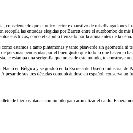
, consciente de que el único lector exhaustivo de mis divagaciones iba 
men recopila las entradas elegidas por Barrett entre el autobombo de mis
ventos eléctricos, como el capullo trenzado por la araña antes de la cen
mo estamos a tanto pintamonas y tanto pisaverde sin geometría ni te
erte de personas bendecidas por el buen gusto que todo lo que hacen l
ta, te estampa una serigrafía que no es de este mundo, te construye una
. Nació en Bélgica y se graduó en la Escuela de Diseño Industrial de P
te. A pesar de sus tres décadas comunicándose en español, conserva un fu
millete de hierbas atadas con un hilo para aromatizar el caldo. Esperam