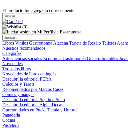
El producto fue agregado correctamente
(
0
)
(
0
)
Libros
Vinilos
Gastronomía
Alacena
Tarjeta de Regalo
Talleres
Agen
Nuestros recomendados
Categorías
Arte
Ciencias sociales
Economía
Gastronomía
Género
Infantiles
Juve
Novedades
Todos los libros
Novedades de libros en inglés
Descubrí la editorial FERA
Oráculos y Tarots
Recomendados por Marcos Casas
Cómics y mangas
Descubri la editorial Septimo Sello
Descubrí la editorial Alpha Decay
Oportunidades en Puck, Titania y Umbriel
Panadería
Cocina
Pastelería