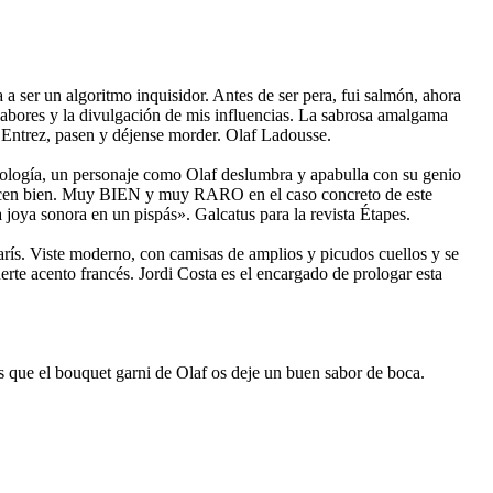
a ser un algoritmo inquisidor. Antes de ser pera, fui salmón, ahora
 labores y la divulgación de mis influencias. La sabrosa amalgama
a. Entrez, pasen y déjense morder. Olaf Ladousse.
ología, un personaje como Olaf deslumbra y apabulla con su genio
o hacen bien. Muy BIEN y muy RARO en el caso concreto de este
 joya sonora en un pispás». Galcatus para la revista Étapes.
arís. Viste moderno, con camisas de amplios y picudos cuellos y se
erte acento francés. Jordi Costa es el encargado de prologar esta
os que el bouquet garni de Olaf os deje un buen sabor de boca.