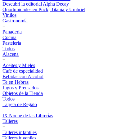
Descubrí la editorial Alpha Decay
Oportunidades en Puck, Titania y Umbriel
Vinilos
Gastronomía
+
Panadería
Cocina
Pastelería
Todos
Alacena
+
Aceites y Mieles
Café de especialidad
Bebidas con Alcohol
Te en Hebras
Jugos y Prensados
Objetos de la Tienda
Todos
Tarjeta de Regalo
+
IX Noche de las Librerías
Talleres
+
Talleres infantiles
Talleres juveniles