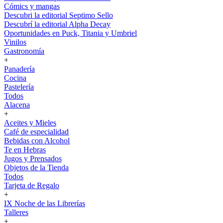
Cómics y mangas
Descubri la editorial Septimo Sello
Descubrí la editorial Alpha Decay
Oportunidades en Puck, Titania y Umbriel
Vinilos
Gastronomía
+
Panadería
Cocina
Pastelería
Todos
Alacena
+
Aceites y Mieles
Café de especialidad
Bebidas con Alcohol
Te en Hebras
Jugos y Prensados
Objetos de la Tienda
Todos
Tarjeta de Regalo
+
IX Noche de las Librerías
Talleres
+