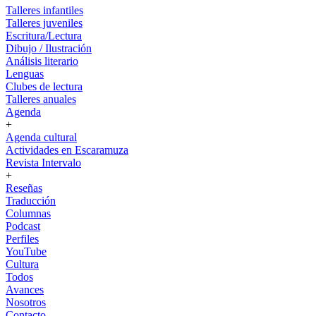
Talleres infantiles
Talleres juveniles
Escritura/Lectura
Dibujo / Ilustración
Análisis literario
Lenguas
Clubes de lectura
Talleres anuales
Agenda
+
Agenda cultural
Actividades en Escaramuza
Revista Intervalo
+
Reseñas
Traducción
Columnas
Podcast
Perfiles
YouTube
Cultura
Todos
Avances
Nosotros
Contacto