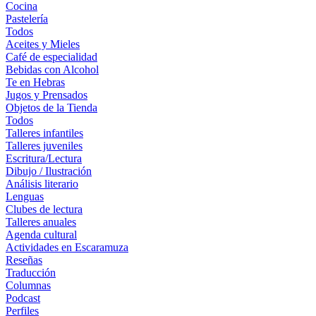
Cocina
Pastelería
Todos
Aceites y Mieles
Café de especialidad
Bebidas con Alcohol
Te en Hebras
Jugos y Prensados
Objetos de la Tienda
Todos
Talleres infantiles
Talleres juveniles
Escritura/Lectura
Dibujo / Ilustración
Análisis literario
Lenguas
Clubes de lectura
Talleres anuales
Agenda cultural
Actividades en Escaramuza
Reseñas
Traducción
Columnas
Podcast
Perfiles