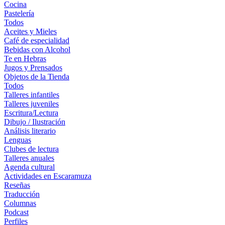
Cocina
Pastelería
Todos
Aceites y Mieles
Café de especialidad
Bebidas con Alcohol
Te en Hebras
Jugos y Prensados
Objetos de la Tienda
Todos
Talleres infantiles
Talleres juveniles
Escritura/Lectura
Dibujo / Ilustración
Análisis literario
Lenguas
Clubes de lectura
Talleres anuales
Agenda cultural
Actividades en Escaramuza
Reseñas
Traducción
Columnas
Podcast
Perfiles