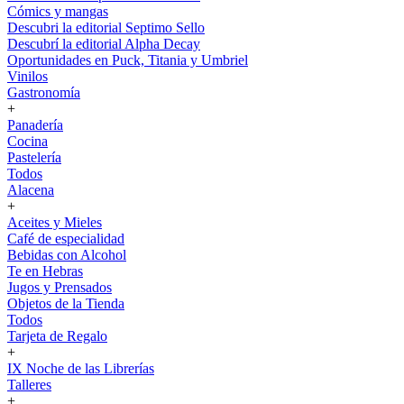
Cómics y mangas
Descubri la editorial Septimo Sello
Descubrí la editorial Alpha Decay
Oportunidades en Puck, Titania y Umbriel
Vinilos
Gastronomía
+
Panadería
Cocina
Pastelería
Todos
Alacena
+
Aceites y Mieles
Café de especialidad
Bebidas con Alcohol
Te en Hebras
Jugos y Prensados
Objetos de la Tienda
Todos
Tarjeta de Regalo
+
IX Noche de las Librerías
Talleres
+