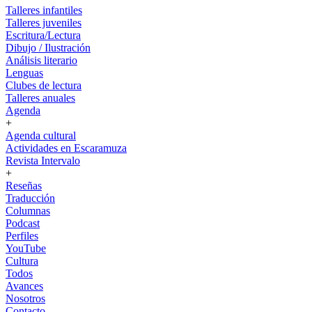
Talleres infantiles
Talleres juveniles
Escritura/Lectura
Dibujo / Ilustración
Análisis literario
Lenguas
Clubes de lectura
Talleres anuales
Agenda
+
Agenda cultural
Actividades en Escaramuza
Revista Intervalo
+
Reseñas
Traducción
Columnas
Podcast
Perfiles
YouTube
Cultura
Todos
Avances
Nosotros
Contacto