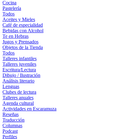
Cocina
Pastelería
Todos
Aceites y Mieles
Café de especialidad
Bebidas con Alcohol
Te en Hebras
Jugos y Prensados
Objetos de la Tienda
Todos
Talleres infantiles
Talleres juveniles
Escritura/Lectura
Dibujo / Ilustración
Análisis literario
Lenguas
Clubes de lectura
Talleres anuales
Agenda cultural
Actividades en Escaramuza
Reseñas
Traducción
Columnas
Podcast
Perfiles