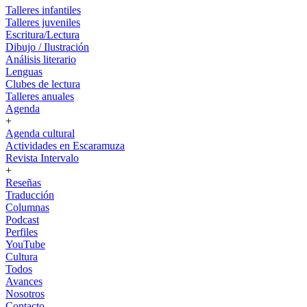
Talleres infantiles
Talleres juveniles
Escritura/Lectura
Dibujo / Ilustración
Análisis literario
Lenguas
Clubes de lectura
Talleres anuales
Agenda
+
Agenda cultural
Actividades en Escaramuza
Revista Intervalo
+
Reseñas
Traducción
Columnas
Podcast
Perfiles
YouTube
Cultura
Todos
Avances
Nosotros
Contacto