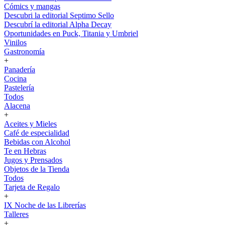
Cómics y mangas
Descubri la editorial Septimo Sello
Descubrí la editorial Alpha Decay
Oportunidades en Puck, Titania y Umbriel
Vinilos
Gastronomía
+
Panadería
Cocina
Pastelería
Todos
Alacena
+
Aceites y Mieles
Café de especialidad
Bebidas con Alcohol
Te en Hebras
Jugos y Prensados
Objetos de la Tienda
Todos
Tarjeta de Regalo
+
IX Noche de las Librerías
Talleres
+