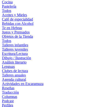
Cocina
Pastelería
Todos
Aceites y Mieles
Café de especialidad
Bebidas con Alcohol
Te en Hebras
Jugos y Prensados
Objetos de la Tienda
Todos
Talleres infantiles
Talleres juveniles
Escritura/Lectura
Dibujo / Ilustración
Análisis literario
Lenguas
Clubes de lectura
Talleres anuales
Agenda cultural
Actividades en Escaramuza
Reseñas
Traducción
Columnas
Podcast
Perfiles