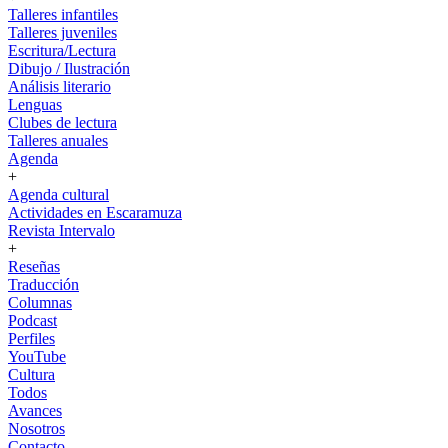
Talleres infantiles
Talleres juveniles
Escritura/Lectura
Dibujo / Ilustración
Análisis literario
Lenguas
Clubes de lectura
Talleres anuales
Agenda
+
Agenda cultural
Actividades en Escaramuza
Revista Intervalo
+
Reseñas
Traducción
Columnas
Podcast
Perfiles
YouTube
Cultura
Todos
Avances
Nosotros
Contacto