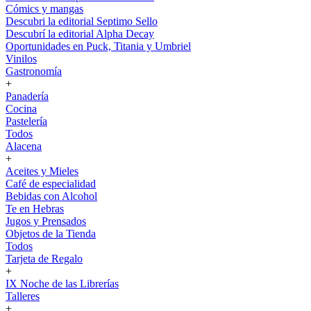
Cómics y mangas
Descubri la editorial Septimo Sello
Descubrí la editorial Alpha Decay
Oportunidades en Puck, Titania y Umbriel
Vinilos
Gastronomía
+
Panadería
Cocina
Pastelería
Todos
Alacena
+
Aceites y Mieles
Café de especialidad
Bebidas con Alcohol
Te en Hebras
Jugos y Prensados
Objetos de la Tienda
Todos
Tarjeta de Regalo
+
IX Noche de las Librerías
Talleres
+