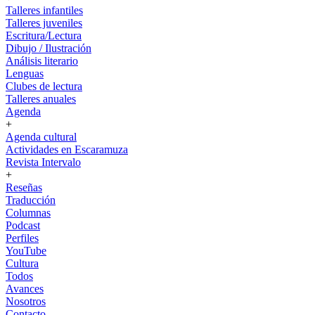
Talleres infantiles
Talleres juveniles
Escritura/Lectura
Dibujo / Ilustración
Análisis literario
Lenguas
Clubes de lectura
Talleres anuales
Agenda
+
Agenda cultural
Actividades en Escaramuza
Revista Intervalo
+
Reseñas
Traducción
Columnas
Podcast
Perfiles
YouTube
Cultura
Todos
Avances
Nosotros
Contacto