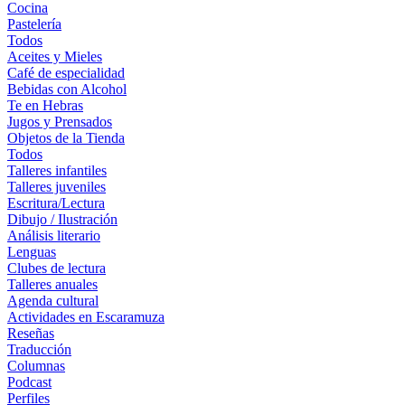
Cocina
Pastelería
Todos
Aceites y Mieles
Café de especialidad
Bebidas con Alcohol
Te en Hebras
Jugos y Prensados
Objetos de la Tienda
Todos
Talleres infantiles
Talleres juveniles
Escritura/Lectura
Dibujo / Ilustración
Análisis literario
Lenguas
Clubes de lectura
Talleres anuales
Agenda cultural
Actividades en Escaramuza
Reseñas
Traducción
Columnas
Podcast
Perfiles