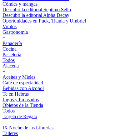
Cómics y mangas
Descubri la editorial Septimo Sello
Descubrí la editorial Alpha Decay
Oportunidades en Puck, Titania y Umbriel
Vinilos
Gastronomía
+
Panadería
Cocina
Pastelería
Todos
Alacena
+
Aceites y Mieles
Café de especialidad
Bebidas con Alcohol
Te en Hebras
Jugos y Prensados
Objetos de la Tienda
Todos
Tarjeta de Regalo
+
IX Noche de las Librerías
Talleres
+