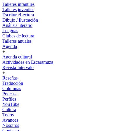
Talleres infantiles
Talleres juveniles
Escritura/Lectura
Dibujo / Ilustración
Análisis literario
Lenguas
Clubes de lectura
Talleres anuales
Agenda
+
Agenda cultural
Actividades en Escaramuza
Revista Intervalo
+
Reseñas
Traducción
Columnas
Podcast
Perfiles
YouTube
Cultura
Todos
Avances
Nosotros
Contacto