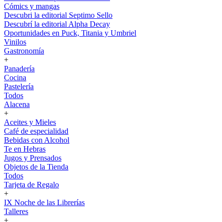
Cómics y mangas
Descubri la editorial Septimo Sello
Descubrí la editorial Alpha Decay
Oportunidades en Puck, Titania y Umbriel
Vinilos
Gastronomía
+
Panadería
Cocina
Pastelería
Todos
Alacena
+
Aceites y Mieles
Café de especialidad
Bebidas con Alcohol
Te en Hebras
Jugos y Prensados
Objetos de la Tienda
Todos
Tarjeta de Regalo
+
IX Noche de las Librerías
Talleres
+