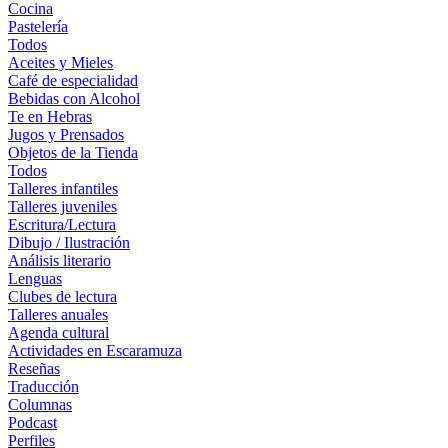
Cocina
Pastelería
Todos
Aceites y Mieles
Café de especialidad
Bebidas con Alcohol
Te en Hebras
Jugos y Prensados
Objetos de la Tienda
Todos
Talleres infantiles
Talleres juveniles
Escritura/Lectura
Dibujo / Ilustración
Análisis literario
Lenguas
Clubes de lectura
Talleres anuales
Agenda cultural
Actividades en Escaramuza
Reseñas
Traducción
Columnas
Podcast
Perfiles