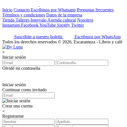
Inicio
Contacto
Escribinos por Whatsapp
Preguntas frecuentes
Términos y condiciones
Datos de la empresa
Tienda
Talleres
Intervalo
Agenda cultural
Nosotros
Instagram
Facebook
YouTube
Spotify
Twitter
Suscribite a nuestro boletín
Escribinos por WhatsApp
Todos los derechos reservados © 2026, Escaramuza - Libros y café
×
Iniciar sesión
Olvidé mi contraseña
Iniciar sesión
Continuar como invitado
Crear una cuenta
×
Registrarme