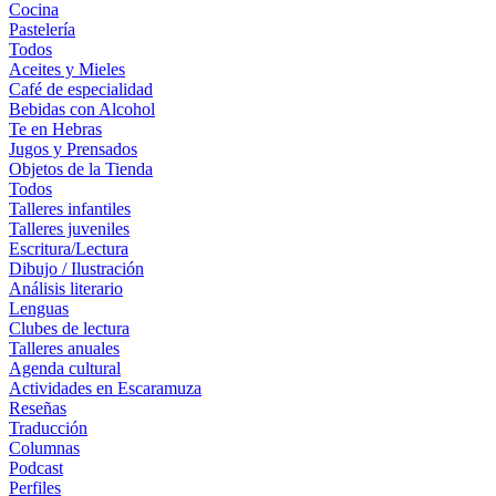
Cocina
Pastelería
Todos
Aceites y Mieles
Café de especialidad
Bebidas con Alcohol
Te en Hebras
Jugos y Prensados
Objetos de la Tienda
Todos
Talleres infantiles
Talleres juveniles
Escritura/Lectura
Dibujo / Ilustración
Análisis literario
Lenguas
Clubes de lectura
Talleres anuales
Agenda cultural
Actividades en Escaramuza
Reseñas
Traducción
Columnas
Podcast
Perfiles