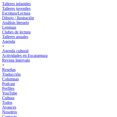
Talleres infantiles
Talleres juveniles
Escritura/Lectura
Dibujo / Ilustración
Análisis literario
Lenguas
Clubes de lectura
Talleres anuales
Agenda
+
Agenda cultural
Actividades en Escaramuza
Revista Intervalo
+
Reseñas
Traducción
Columnas
Podcast
Perfiles
YouTube
Cultura
Todos
Avances
Nosotros
Contacto