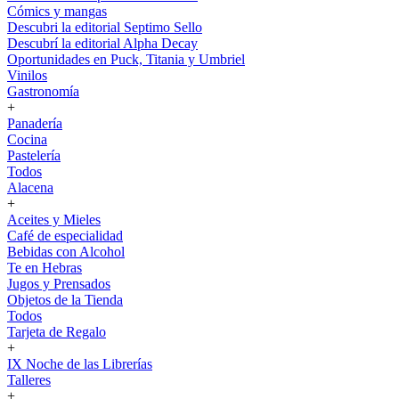
Cómics y mangas
Descubri la editorial Septimo Sello
Descubrí la editorial Alpha Decay
Oportunidades en Puck, Titania y Umbriel
Vinilos
Gastronomía
+
Panadería
Cocina
Pastelería
Todos
Alacena
+
Aceites y Mieles
Café de especialidad
Bebidas con Alcohol
Te en Hebras
Jugos y Prensados
Objetos de la Tienda
Todos
Tarjeta de Regalo
+
IX Noche de las Librerías
Talleres
+