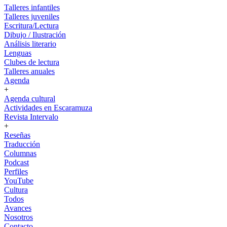
Talleres infantiles
Talleres juveniles
Escritura/Lectura
Dibujo / Ilustración
Análisis literario
Lenguas
Clubes de lectura
Talleres anuales
Agenda
+
Agenda cultural
Actividades en Escaramuza
Revista Intervalo
+
Reseñas
Traducción
Columnas
Podcast
Perfiles
YouTube
Cultura
Todos
Avances
Nosotros
Contacto