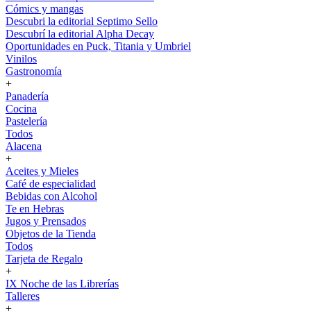
Cómics y mangas
Descubri la editorial Septimo Sello
Descubrí la editorial Alpha Decay
Oportunidades en Puck, Titania y Umbriel
Vinilos
Gastronomía
+
Panadería
Cocina
Pastelería
Todos
Alacena
+
Aceites y Mieles
Café de especialidad
Bebidas con Alcohol
Te en Hebras
Jugos y Prensados
Objetos de la Tienda
Todos
Tarjeta de Regalo
+
IX Noche de las Librerías
Talleres
+