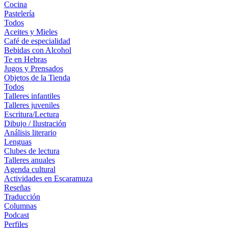
Cocina
Pastelería
Todos
Aceites y Mieles
Café de especialidad
Bebidas con Alcohol
Te en Hebras
Jugos y Prensados
Objetos de la Tienda
Todos
Talleres infantiles
Talleres juveniles
Escritura/Lectura
Dibujo / Ilustración
Análisis literario
Lenguas
Clubes de lectura
Talleres anuales
Agenda cultural
Actividades en Escaramuza
Reseñas
Traducción
Columnas
Podcast
Perfiles