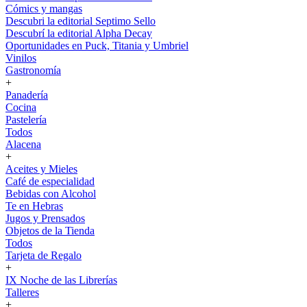
Cómics y mangas
Descubri la editorial Septimo Sello
Descubrí la editorial Alpha Decay
Oportunidades en Puck, Titania y Umbriel
Vinilos
Gastronomía
+
Panadería
Cocina
Pastelería
Todos
Alacena
+
Aceites y Mieles
Café de especialidad
Bebidas con Alcohol
Te en Hebras
Jugos y Prensados
Objetos de la Tienda
Todos
Tarjeta de Regalo
+
IX Noche de las Librerías
Talleres
+