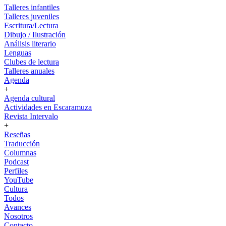
Talleres infantiles
Talleres juveniles
Escritura/Lectura
Dibujo / Ilustración
Análisis literario
Lenguas
Clubes de lectura
Talleres anuales
Agenda
+
Agenda cultural
Actividades en Escaramuza
Revista Intervalo
+
Reseñas
Traducción
Columnas
Podcast
Perfiles
YouTube
Cultura
Todos
Avances
Nosotros
Contacto