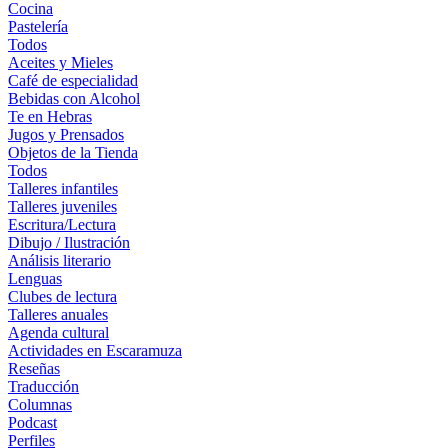
Cocina
Pastelería
Todos
Aceites y Mieles
Café de especialidad
Bebidas con Alcohol
Te en Hebras
Jugos y Prensados
Objetos de la Tienda
Todos
Talleres infantiles
Talleres juveniles
Escritura/Lectura
Dibujo / Ilustración
Análisis literario
Lenguas
Clubes de lectura
Talleres anuales
Agenda cultural
Actividades en Escaramuza
Reseñas
Traducción
Columnas
Podcast
Perfiles