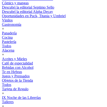
Cómics y mangas
Descubri la editorial Septimo Sello
Descubrí la editorial Alpha Decay
Oportunidades en Puck, Titania y Umbriel
Vinilos
Gastronomía
+
Panadería
Cocina
Pastelería
Todos
Alacena
+
Aceites y Mieles
Café de especialidad
Bebidas con Alcohol
Te en Hebras
Jugos y Prensados
Objetos de la Tienda
Todos
Tarjeta de Regalo
+
IX Noche de las Librerías
Talleres
+