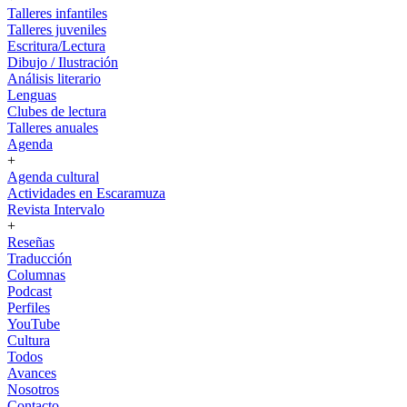
Talleres infantiles
Talleres juveniles
Escritura/Lectura
Dibujo / Ilustración
Análisis literario
Lenguas
Clubes de lectura
Talleres anuales
Agenda
+
Agenda cultural
Actividades en Escaramuza
Revista Intervalo
+
Reseñas
Traducción
Columnas
Podcast
Perfiles
YouTube
Cultura
Todos
Avances
Nosotros
Contacto