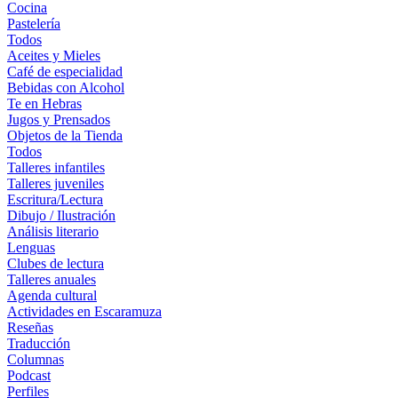
Cocina
Pastelería
Todos
Aceites y Mieles
Café de especialidad
Bebidas con Alcohol
Te en Hebras
Jugos y Prensados
Objetos de la Tienda
Todos
Talleres infantiles
Talleres juveniles
Escritura/Lectura
Dibujo / Ilustración
Análisis literario
Lenguas
Clubes de lectura
Talleres anuales
Agenda cultural
Actividades en Escaramuza
Reseñas
Traducción
Columnas
Podcast
Perfiles