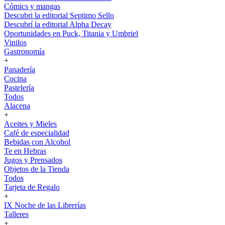
Cómics y mangas
Descubri la editorial Septimo Sello
Descubrí la editorial Alpha Decay
Oportunidades en Puck, Titania y Umbriel
Vinilos
Gastronomía
+
Panadería
Cocina
Pastelería
Todos
Alacena
+
Aceites y Mieles
Café de especialidad
Bebidas con Alcohol
Te en Hebras
Jugos y Prensados
Objetos de la Tienda
Todos
Tarjeta de Regalo
+
IX Noche de las Librerías
Talleres
+