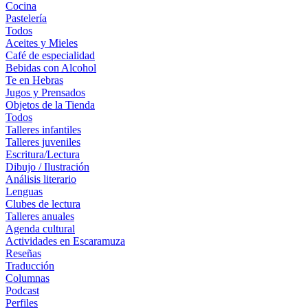
Cocina
Pastelería
Todos
Aceites y Mieles
Café de especialidad
Bebidas con Alcohol
Te en Hebras
Jugos y Prensados
Objetos de la Tienda
Todos
Talleres infantiles
Talleres juveniles
Escritura/Lectura
Dibujo / Ilustración
Análisis literario
Lenguas
Clubes de lectura
Talleres anuales
Agenda cultural
Actividades en Escaramuza
Reseñas
Traducción
Columnas
Podcast
Perfiles