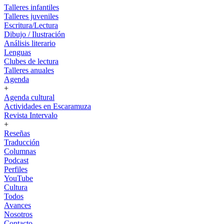
Talleres infantiles
Talleres juveniles
Escritura/Lectura
Dibujo / Ilustración
Análisis literario
Lenguas
Clubes de lectura
Talleres anuales
Agenda
+
Agenda cultural
Actividades en Escaramuza
Revista Intervalo
+
Reseñas
Traducción
Columnas
Podcast
Perfiles
YouTube
Cultura
Todos
Avances
Nosotros
Contacto