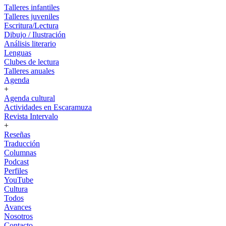
Talleres infantiles
Talleres juveniles
Escritura/Lectura
Dibujo / Ilustración
Análisis literario
Lenguas
Clubes de lectura
Talleres anuales
Agenda
+
Agenda cultural
Actividades en Escaramuza
Revista Intervalo
+
Reseñas
Traducción
Columnas
Podcast
Perfiles
YouTube
Cultura
Todos
Avances
Nosotros
Contacto