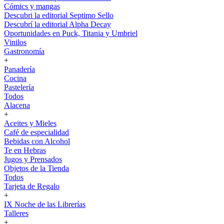
Cómics y mangas
Descubri la editorial Septimo Sello
Descubrí la editorial Alpha Decay
Oportunidades en Puck, Titania y Umbriel
Vinilos
Gastronomía
+
Panadería
Cocina
Pastelería
Todos
Alacena
+
Aceites y Mieles
Café de especialidad
Bebidas con Alcohol
Te en Hebras
Jugos y Prensados
Objetos de la Tienda
Todos
Tarjeta de Regalo
+
IX Noche de las Librerías
Talleres
+