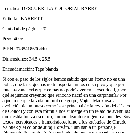
Temática:
DESCUBRÍ LA EDITORIAL BARRETT
Editorial:
BARRETT
Cantidad de páginas:
92
Peso:
400g
ISBN:
9788418690440
Dimensiones:
34.5 x 25.5
Encuadernación:
Tapa blanda
Si con el paso de los siglos hemos sabido que un átomo no es una
bolita, que las cigüeñas no transportan niños en su pico y que por
muchas zanahorias que comas no podrás ver en la oscuridad, ¿por
qué seguimos creyendo que Pinocho nació en una carpintería? Por
aquello de que la vida no brota de golpe, Vojtch Maek usa la
evolución de un hueso como base principal de la revisión del clásico
de Collodi y con esta fórmula nos sumerge en un relato de aventuras
que destila fuerza escénica, humor absurdo e ingenio a raudales. Sus
textos, perspicaces y humorísticos, junto a los grabados de Chrudo
Valouek y el color de Juraj Horváth, iluminan a un personaje
lóbrego de finales del XIX consiguiendo que luzca y seduzca por