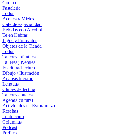
Cocina
Pastelería
Todos
Aceites y Mieles
Café de especialidad
Bebidas con Alcohol
Te en Hebras
Jugos y Prensados
Objetos de la Tienda
Todos
Talleres infantiles
Talleres juveniles
Escritura/Lectura
Dibujo / Ilustración
Análisis literario
Lenguas
Clubes de lectura
Talleres anuales
Agenda cultural
Actividades en Escaramuza
Reseñas
Traducción
Columnas
Podcast
Perfiles