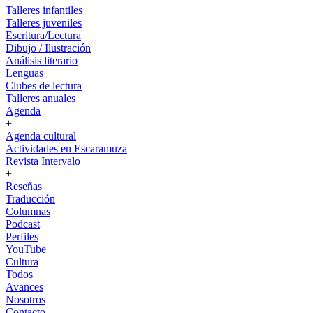
Talleres infantiles
Talleres juveniles
Escritura/Lectura
Dibujo / Ilustración
Análisis literario
Lenguas
Clubes de lectura
Talleres anuales
Agenda
+
Agenda cultural
Actividades en Escaramuza
Revista Intervalo
+
Reseñas
Traducción
Columnas
Podcast
Perfiles
YouTube
Cultura
Todos
Avances
Nosotros
Contacto