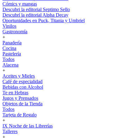
Cómics y mangas
Descubri la editorial Septimo Sello
Descubrí la editorial Alpha Decay
Oportunidades en Puck, Titania y Umbriel
Vinilos
Gastronomía
+
Panadería
Cocina
Pastelería
Todos
Alacena
+
Aceites y Mieles
Café de especialidad
Bebidas con Alcohol
Te en Hebras
Jugos y Prensados
Objetos de la Tienda
Todos
Tarjeta de Regalo
+
IX Noche de las Librerías
Talleres
+