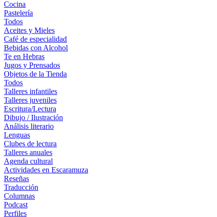
Cocina
Pastelería
Todos
Aceites y Mieles
Café de especialidad
Bebidas con Alcohol
Te en Hebras
Jugos y Prensados
Objetos de la Tienda
Todos
Talleres infantiles
Talleres juveniles
Escritura/Lectura
Dibujo / Ilustración
Análisis literario
Lenguas
Clubes de lectura
Talleres anuales
Agenda cultural
Actividades en Escaramuza
Reseñas
Traducción
Columnas
Podcast
Perfiles