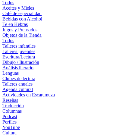
Todos
Aceites y Mieles
Café de especialidad
Bebidas con Alcohol
Te en Hebras
Jugos y Prensados
Objetos de la Tienda
Todos
Talleres infantiles
Talleres juveniles
Escritura/Lectura
Dibujo / Ilustración
Análisis literario
Lenguas
Clubes de lectura
Talleres anuales
Agenda cultural
Actividades en Escaramuza
Reseñas
Traducción
Columnas
Podcast
Perfiles
YouTube
Cultura