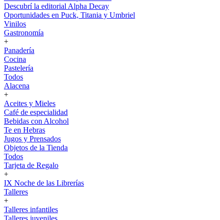
Descubrí la editorial Alpha Decay
Oportunidades en Puck, Titania y Umbriel
Vinilos
Gastronomía
+
Panadería
Cocina
Pastelería
Todos
Alacena
+
Aceites y Mieles
Café de especialidad
Bebidas con Alcohol
Te en Hebras
Jugos y Prensados
Objetos de la Tienda
Todos
Tarjeta de Regalo
+
IX Noche de las Librerías
Talleres
+
Talleres infantiles
Talleres juveniles