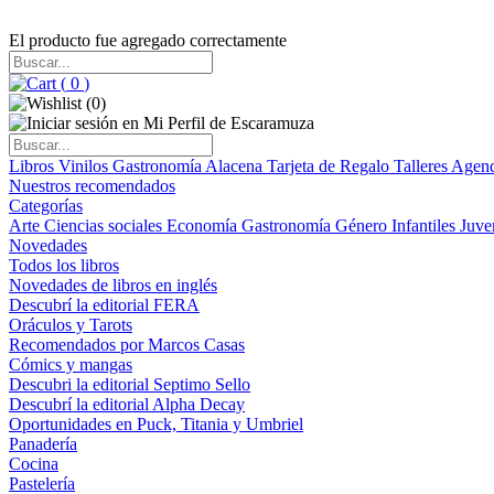
El producto fue agregado correctamente
(
0
)
(
0
)
Libros
Vinilos
Gastronomía
Alacena
Tarjeta de Regalo
Talleres
Agen
Nuestros recomendados
Categorías
Arte
Ciencias sociales
Economía
Gastronomía
Género
Infantiles
Juve
Novedades
Todos los libros
Novedades de libros en inglés
Descubrí la editorial FERA
Oráculos y Tarots
Recomendados por Marcos Casas
Cómics y mangas
Descubri la editorial Septimo Sello
Descubrí la editorial Alpha Decay
Oportunidades en Puck, Titania y Umbriel
Panadería
Cocina
Pastelería