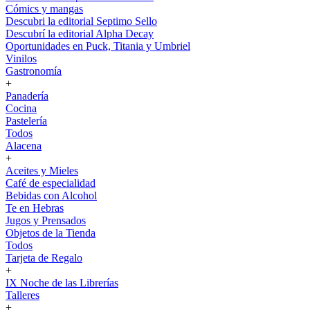
Cómics y mangas
Descubri la editorial Septimo Sello
Descubrí la editorial Alpha Decay
Oportunidades en Puck, Titania y Umbriel
Vinilos
Gastronomía
+
Panadería
Cocina
Pastelería
Todos
Alacena
+
Aceites y Mieles
Café de especialidad
Bebidas con Alcohol
Te en Hebras
Jugos y Prensados
Objetos de la Tienda
Todos
Tarjeta de Regalo
+
IX Noche de las Librerías
Talleres
+