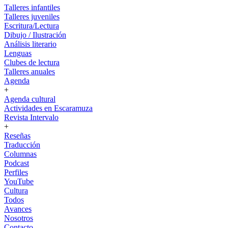
Talleres infantiles
Talleres juveniles
Escritura/Lectura
Dibujo / Ilustración
Análisis literario
Lenguas
Clubes de lectura
Talleres anuales
Agenda
+
Agenda cultural
Actividades en Escaramuza
Revista Intervalo
+
Reseñas
Traducción
Columnas
Podcast
Perfiles
YouTube
Cultura
Todos
Avances
Nosotros
Contacto