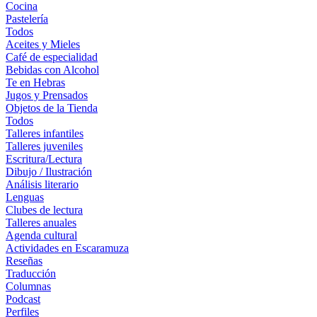
Cocina
Pastelería
Todos
Aceites y Mieles
Café de especialidad
Bebidas con Alcohol
Te en Hebras
Jugos y Prensados
Objetos de la Tienda
Todos
Talleres infantiles
Talleres juveniles
Escritura/Lectura
Dibujo / Ilustración
Análisis literario
Lenguas
Clubes de lectura
Talleres anuales
Agenda cultural
Actividades en Escaramuza
Reseñas
Traducción
Columnas
Podcast
Perfiles