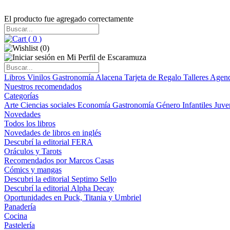
El producto fue agregado correctamente
(
0
)
(
0
)
Libros
Vinilos
Gastronomía
Alacena
Tarjeta de Regalo
Talleres
Agen
Nuestros recomendados
Categorías
Arte
Ciencias sociales
Economía
Gastronomía
Género
Infantiles
Juve
Novedades
Todos los libros
Novedades de libros en inglés
Descubrí la editorial FERA
Oráculos y Tarots
Recomendados por Marcos Casas
Cómics y mangas
Descubri la editorial Septimo Sello
Descubrí la editorial Alpha Decay
Oportunidades en Puck, Titania y Umbriel
Panadería
Cocina
Pastelería