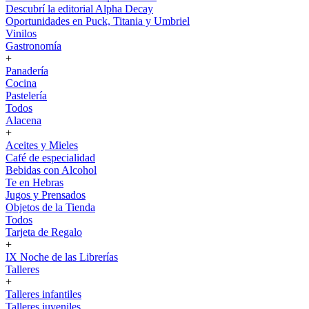
Descubrí la editorial Alpha Decay
Oportunidades en Puck, Titania y Umbriel
Vinilos
Gastronomía
+
Panadería
Cocina
Pastelería
Todos
Alacena
+
Aceites y Mieles
Café de especialidad
Bebidas con Alcohol
Te en Hebras
Jugos y Prensados
Objetos de la Tienda
Todos
Tarjeta de Regalo
+
IX Noche de las Librerías
Talleres
+
Talleres infantiles
Talleres juveniles