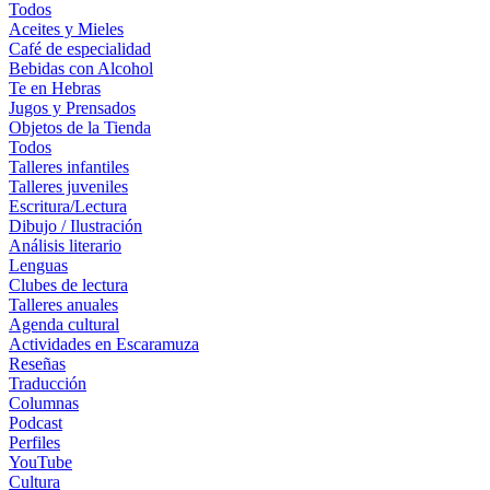
Todos
Aceites y Mieles
Café de especialidad
Bebidas con Alcohol
Te en Hebras
Jugos y Prensados
Objetos de la Tienda
Todos
Talleres infantiles
Talleres juveniles
Escritura/Lectura
Dibujo / Ilustración
Análisis literario
Lenguas
Clubes de lectura
Talleres anuales
Agenda cultural
Actividades en Escaramuza
Reseñas
Traducción
Columnas
Podcast
Perfiles
YouTube
Cultura