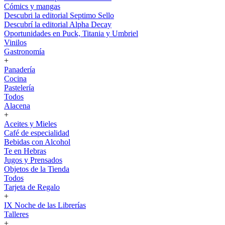
Cómics y mangas
Descubri la editorial Septimo Sello
Descubrí la editorial Alpha Decay
Oportunidades en Puck, Titania y Umbriel
Vinilos
Gastronomía
+
Panadería
Cocina
Pastelería
Todos
Alacena
+
Aceites y Mieles
Café de especialidad
Bebidas con Alcohol
Te en Hebras
Jugos y Prensados
Objetos de la Tienda
Todos
Tarjeta de Regalo
+
IX Noche de las Librerías
Talleres
+