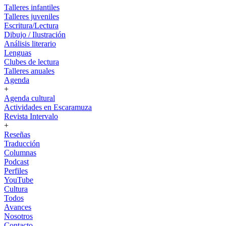
Talleres infantiles
Talleres juveniles
Escritura/Lectura
Dibujo / Ilustración
Análisis literario
Lenguas
Clubes de lectura
Talleres anuales
Agenda
+
Agenda cultural
Actividades en Escaramuza
Revista Intervalo
+
Reseñas
Traducción
Columnas
Podcast
Perfiles
YouTube
Cultura
Todos
Avances
Nosotros
Contacto