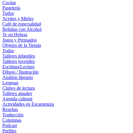
Cocina
Pastelería
Todos
Aceites y Mieles
Café de especialidad
Bebidas con Alcohol
Te en Hebras
Jugos y Prensados
Objetos de la Tienda
Todos
Talleres infantiles
Talleres juveniles
Escritura/Lectura
Dibujo / Ilustración
Análisis literario
Lenguas
Clubes de lectura
Talleres anuales
Agenda cultural
Actividades en Escaramuza
Reseñas
Traducción
Columnas
Podcast
Perfiles