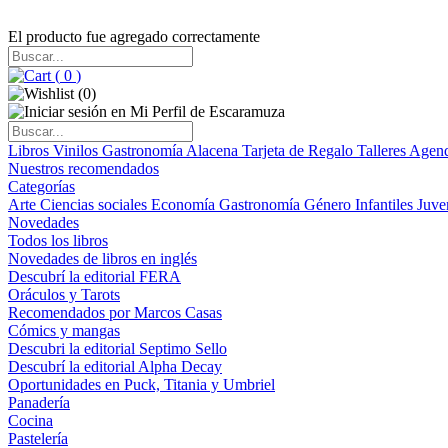
El producto fue agregado correctamente
(
0
)
(
0
)
Libros
Vinilos
Gastronomía
Alacena
Tarjeta de Regalo
Talleres
Agen
Nuestros recomendados
Categorías
Arte
Ciencias sociales
Economía
Gastronomía
Género
Infantiles
Juve
Novedades
Todos los libros
Novedades de libros en inglés
Descubrí la editorial FERA
Oráculos y Tarots
Recomendados por Marcos Casas
Cómics y mangas
Descubri la editorial Septimo Sello
Descubrí la editorial Alpha Decay
Oportunidades en Puck, Titania y Umbriel
Panadería
Cocina
Pastelería