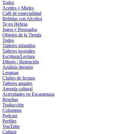
Todos
Aceites y Mieles
Café de especialidad
Bebidas con Alcohol
Te en Hebras
Jugos y Prensados
Objetos de la Tienda
Todos
Talleres infantiles
Talleres juveniles
Escritura/Lectura
Dibujo / Ilustración
Análisis literario
Lenguas
Clubes de lectura
Talleres anuales
Agenda cultural
Actividades en Escaramuza
Reseñas
Traducción
Columnas
Podcast
Perfiles
YouTube
Cultura