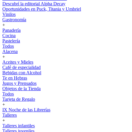
Descubrí la editorial Alpha Decay
Oportunidades en Puck, Titania y Umbriel
Vinilos
Gastronomía
+
Panadería
Cocina
Pastelería
Todos
Alacena
+
Aceites y Mieles
Café de especialidad
Bebidas con Alcohol
Te en Hebras
Jugos y Prensados
Objetos de la Tienda
Todos
Tarjeta de Regalo
+
IX Noche de las Librerías
Talleres
+
Talleres infantiles
Talleres juveniles