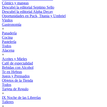
Cómics y mangas
Descubri la editorial Septimo Sello
Descubrí la editorial Alpha Decay
Oportunidades en Puck, Titania y Umbriel
Vinilos
Gastronomía
+
Panadería
Cocina
Pastelería
Todos
Alacena
+
Aceites y Mieles
Café de especialidad
Bebidas con Alcohol
Te en Hebras
Jugos y Prensados
Objetos de la Tienda
Todos
Tarjeta de Regalo
+
IX Noche de las Librerías
Talleres
+