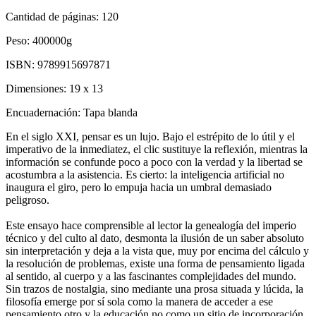
Cantidad de páginas:
120
Peso:
400000g
ISBN:
9789915697871
Dimensiones:
19 x 13
Encuadernación:
Tapa blanda
En el siglo XXI, pensar es un lujo. Bajo el estrépito de lo útil y el
imperativo de la inmediatez, el clic sustituye la reflexión, mientras la
información se confunde poco a poco con la verdad y la libertad se
acostumbra a la asistencia. Es cierto: la inteligencia artificial no
inaugura el giro, pero lo empuja hacia un umbral demasiado
peligroso.
Este ensayo hace comprensible al lector la genealogía del imperio
técnico y del culto al dato, desmonta la ilusión de un saber absoluto
sin interpretación y deja a la vista que, muy por encima del cálculo y
la resolución de problemas, existe una forma de pensamiento ligada
al sentido, al cuerpo y a las fascinantes complejidades del mundo.
Sin trazos de nostalgia, sino mediante una prosa situada y lúcida, la
filosofía emerge por sí sola como la manera de acceder a ese
pensamiento otro y la educación no como un sitio de incorporación