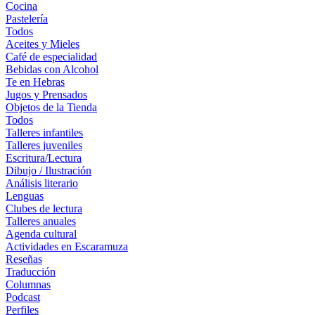
Cocina
Pastelería
Todos
Aceites y Mieles
Café de especialidad
Bebidas con Alcohol
Te en Hebras
Jugos y Prensados
Objetos de la Tienda
Todos
Talleres infantiles
Talleres juveniles
Escritura/Lectura
Dibujo / Ilustración
Análisis literario
Lenguas
Clubes de lectura
Talleres anuales
Agenda cultural
Actividades en Escaramuza
Reseñas
Traducción
Columnas
Podcast
Perfiles