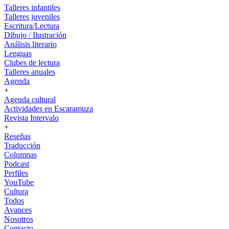
Talleres infantiles
Talleres juveniles
Escritura/Lectura
Dibujo / Ilustración
Análisis literario
Lenguas
Clubes de lectura
Talleres anuales
Agenda
+
Agenda cultural
Actividades en Escaramuza
Revista Intervalo
+
Reseñas
Traducción
Columnas
Podcast
Perfiles
YouTube
Cultura
Todos
Avances
Nosotros
Contacto