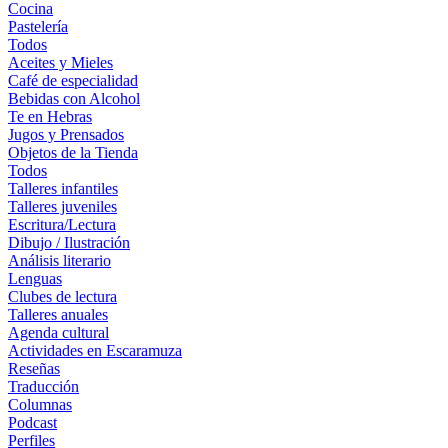
Cocina
Pastelería
Todos
Aceites y Mieles
Café de especialidad
Bebidas con Alcohol
Te en Hebras
Jugos y Prensados
Objetos de la Tienda
Todos
Talleres infantiles
Talleres juveniles
Escritura/Lectura
Dibujo / Ilustración
Análisis literario
Lenguas
Clubes de lectura
Talleres anuales
Agenda cultural
Actividades en Escaramuza
Reseñas
Traducción
Columnas
Podcast
Perfiles