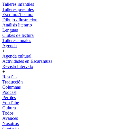
Talleres infantiles
Talleres juveniles
Escritura/Lectura
Dibujo / Ilustración
Análisis literario
Lenguas
Clubes de lectura
Talleres anuales
Agenda
+
Agenda cultural
Actividades en Escaramuza
Revista Intervalo
+
Reseñas
Traducción
Columnas
Podcast
Perfiles
YouTube
Cultura
Todos
Avances
Nosotros
Contacto