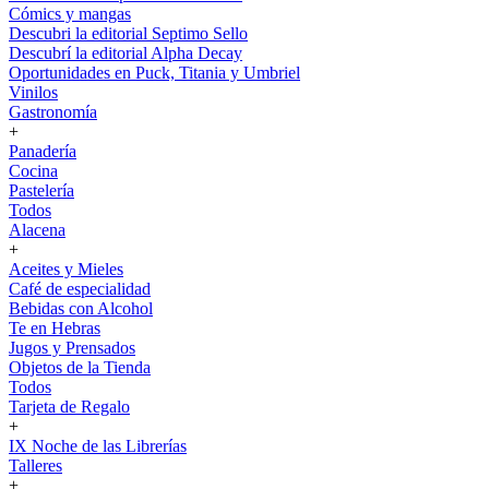
Cómics y mangas
Descubri la editorial Septimo Sello
Descubrí la editorial Alpha Decay
Oportunidades en Puck, Titania y Umbriel
Vinilos
Gastronomía
+
Panadería
Cocina
Pastelería
Todos
Alacena
+
Aceites y Mieles
Café de especialidad
Bebidas con Alcohol
Te en Hebras
Jugos y Prensados
Objetos de la Tienda
Todos
Tarjeta de Regalo
+
IX Noche de las Librerías
Talleres
+