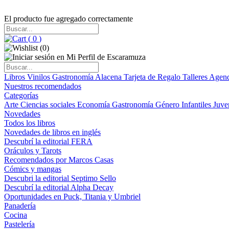
El producto fue agregado correctamente
(
0
)
(
0
)
Libros
Vinilos
Gastronomía
Alacena
Tarjeta de Regalo
Talleres
Agen
Nuestros recomendados
Categorías
Arte
Ciencias sociales
Economía
Gastronomía
Género
Infantiles
Juve
Novedades
Todos los libros
Novedades de libros en inglés
Descubrí la editorial FERA
Oráculos y Tarots
Recomendados por Marcos Casas
Cómics y mangas
Descubri la editorial Septimo Sello
Descubrí la editorial Alpha Decay
Oportunidades en Puck, Titania y Umbriel
Panadería
Cocina
Pastelería