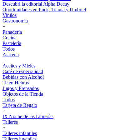
Descubrí la editorial Alpha Decay
Oportunidades en Puck, Titania y Umbriel
Vinilos
Gastronomía
+
Panadería
Cocina
Pastelería
Todos
Alacena
+
Aceites y Mieles
Café de especialidad
Bebidas con Alcohol
Te en Hebras
Jugos y Prensados
Objetos de la Tienda
Todos
Tarjeta de Regalo
+
IX Noche de las Librerías
Talleres
+
Talleres infantiles
Talleres juveniles