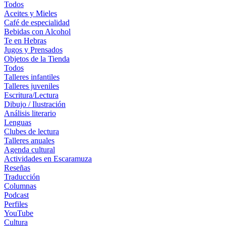
Todos
Aceites y Mieles
Café de especialidad
Bebidas con Alcohol
Te en Hebras
Jugos y Prensados
Objetos de la Tienda
Todos
Talleres infantiles
Talleres juveniles
Escritura/Lectura
Dibujo / Ilustración
Análisis literario
Lenguas
Clubes de lectura
Talleres anuales
Agenda cultural
Actividades en Escaramuza
Reseñas
Traducción
Columnas
Podcast
Perfiles
YouTube
Cultura