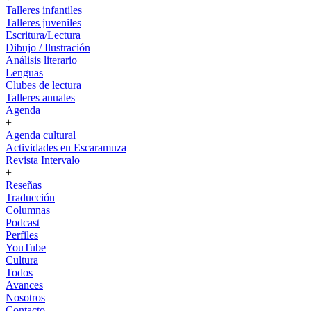
Talleres infantiles
Talleres juveniles
Escritura/Lectura
Dibujo / Ilustración
Análisis literario
Lenguas
Clubes de lectura
Talleres anuales
Agenda
+
Agenda cultural
Actividades en Escaramuza
Revista Intervalo
+
Reseñas
Traducción
Columnas
Podcast
Perfiles
YouTube
Cultura
Todos
Avances
Nosotros
Contacto