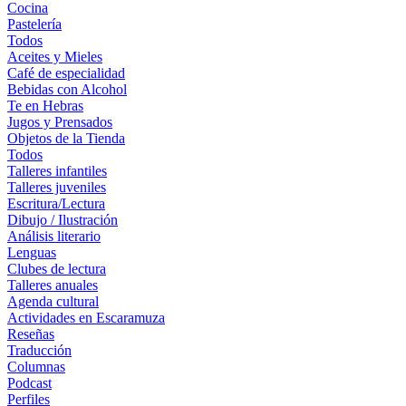
Cocina
Pastelería
Todos
Aceites y Mieles
Café de especialidad
Bebidas con Alcohol
Te en Hebras
Jugos y Prensados
Objetos de la Tienda
Todos
Talleres infantiles
Talleres juveniles
Escritura/Lectura
Dibujo / Ilustración
Análisis literario
Lenguas
Clubes de lectura
Talleres anuales
Agenda cultural
Actividades en Escaramuza
Reseñas
Traducción
Columnas
Podcast
Perfiles