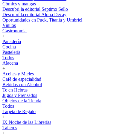
Cómics y mangas
Descubri la editorial Septimo Sello
Descubrí la editorial Alpha Decay
Oportunidades en Puck, Titania y Umbriel
Vinilos
Gastronomía
+
Panadería
Cocina
Pastelería
Todos
Alacena
+
Aceites y Mieles
Café de especialidad
Bebidas con Alcohol
Te en Hebras
Jugos y Prensados
Objetos de la Tienda
Todos
Tarjeta de Regalo
+
IX Noche de las Librerías
Talleres
+