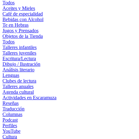
Todos
Aceites y Mieles
Café de especialidad
Bebidas con Alcohol
Te en Hebras
Jugos y Prensados
Objetos de la Tienda
Todos
Talleres infantiles
Talleres juveniles
Escritura/Lectura
Dibujo / Ilustración
Análisis literario
Lenguas
Clubes de lectura
Talleres anuales
Agenda cultural
Actividades en Escaramuza
Reseñas
Traducción
Columnas
Podcast
Perfiles
YouTube
Cultura