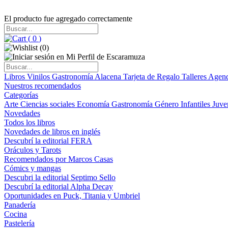
El producto fue agregado correctamente
(
0
)
(
0
)
Libros
Vinilos
Gastronomía
Alacena
Tarjeta de Regalo
Talleres
Agen
Nuestros recomendados
Categorías
Arte
Ciencias sociales
Economía
Gastronomía
Género
Infantiles
Juve
Novedades
Todos los libros
Novedades de libros en inglés
Descubrí la editorial FERA
Oráculos y Tarots
Recomendados por Marcos Casas
Cómics y mangas
Descubri la editorial Septimo Sello
Descubrí la editorial Alpha Decay
Oportunidades en Puck, Titania y Umbriel
Panadería
Cocina
Pastelería