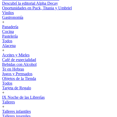
Descubrí la editorial Alpha Decay
Oportunidades en Puck, Titania y Umbriel
Vinilos
Gastronomía
+
Panadería
Cocina
Pastelería
Todos
Alacena
+
Aceites y Mieles
Café de especialidad
Bebidas con Alcohol
Te en Hebras
Jugos y Prensados
Objetos de la Tienda
Todos
Tarjeta de Regalo
+
IX Noche de las Librerías
Talleres
+
Talleres infantiles
Talleres juveniles